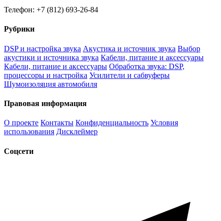
Телефон: +7 (812) 693-26-84
Рубрики
DSP и настройка звука
Акустика и источник звука
Выбор
акустики и источника звука
Кабели, питание и аксессуары
Кабели, питание и аксессуары
Обработка звука: DSP,
процессоры и настройка
Усилители и сабвуферы
Шумоизоляция автомобиля
Правовая информация
О проекте
Контакты
Конфиденциальность
Условия
использования
Дисклеймер
Соцсети