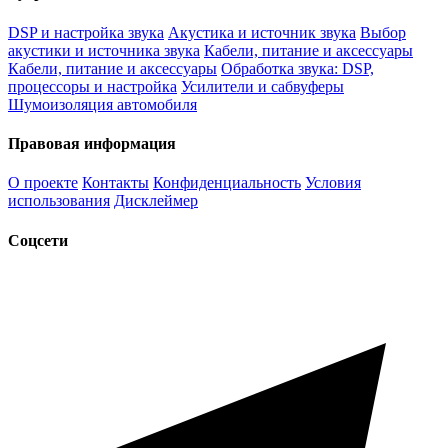
DSP и настройка звука
Акустика и источник звука
Выбор
акустики и источника звука
Кабели, питание и аксессуары
Кабели, питание и аксессуары
Обработка звука: DSP,
процессоры и настройка
Усилители и сабвуферы
Шумоизоляция автомобиля
Правовая информация
О проекте
Контакты
Конфиденциальность
Условия
использования
Дисклеймер
Соцсети