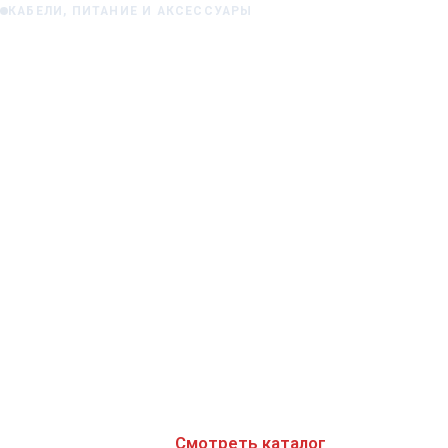
КАБЕЛИ, ПИТАНИЕ И АКСЕССУАРЫ
Генератор и аудиосистема: расчет
мощности
Генератор и аудиосистема: расчет мощности
Установка мощной аудиосистемы в
автомобиль — задача, требующая не только
выбора качественных компо…
Jan 13, 2026
Смотреть каталог