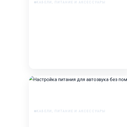
КАБЕЛИ, ПИТАНИЕ И АКСЕССУАРЫ
Кабель для сабвуфера: выбор и
подключение
Кабель для сабвуфера: выбор и подключение
Подключение сабвуфера — один из ключевых
этапов построения качественной
автомобильной аудиосистемы…
Feb 7, 2026
КАБЕЛИ, ПИТАНИЕ И АКСЕССУАРЫ
Настройка питания для автозвука без
помех