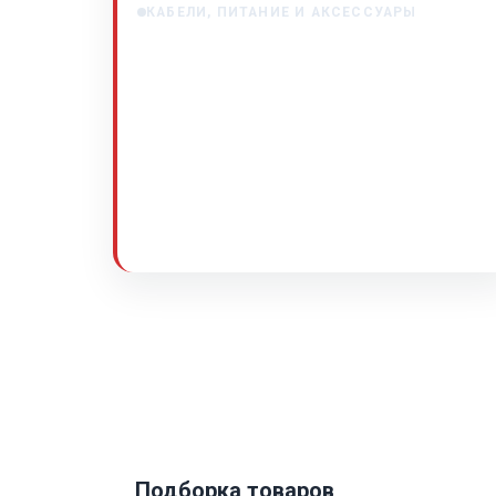
КАБЕЛИ, ПИТАНИЕ И АКСЕССУАРЫ
Стабилизатор напряжения для
автозвука
Стабилизатор напряжения для автозвука
Когда в автомобиле установлена мощная
аудиосистема, владелец рано или поздно
сталкивается с проблемой…
Jan 19, 2026
Подборка товаров