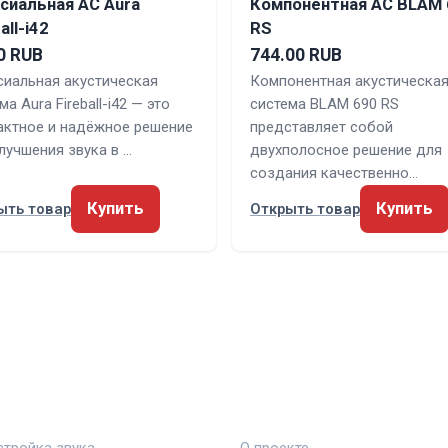
сиальная АС Aura
Компонентная АС BLAM 
all-i42
RS
0 RUB
744.00 RUB
сиальная акустическая
Компонентная акустическа
ма Aura Fireball-i42 — это
система BLAM 690 RS
актное и надёжное решение
представляет собой
лучшения звука в …
двухполосное решение для
создания качественно…
Купить
Купить
ыть товар
Открыть товар
КИ
ПРАВОВАЯ ИНФОРМАЦ