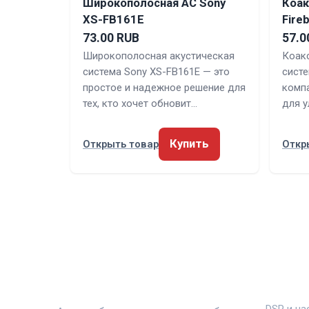
Широкополосная АС Sony
Коак
XS-FB161E
Fireb
73.00 RUB
57.0
Широкополосная акустическая
Коак
система Sony XS-FB161E — это
систе
простое и надежное решение для
комп
тех, кто хочет обновит…
для у
Купить
Открыть товар
Откр
ЗВУКАВТО
РУБРИ