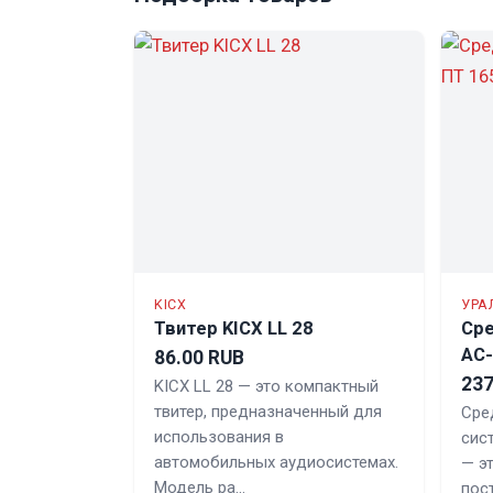
KICX
УРА
Твитер KICX LL 28
Сре
АС-
86.00 RUB
237
KICX LL 28 — это компактный
твитер, предназначенный для
Сре
использования в
сис
автомобильных аудиосистемах.
— э
Модель ра…
пос