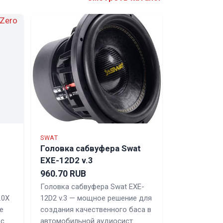
SWAT
d
Головка сабвуфера Swat
EXE-12D2 v.3
960.70 RUB
Головка сабвуфера Swat EXE-
.0X
12D2 v.3 — мощное решение для
е
создания качественного баса в
ес…
автомобильной аудиосист…