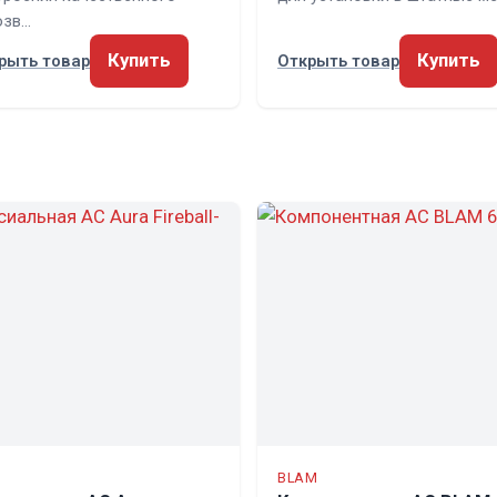
озв…
Купить
Купить
рыть товар
Открыть товар
BLAM