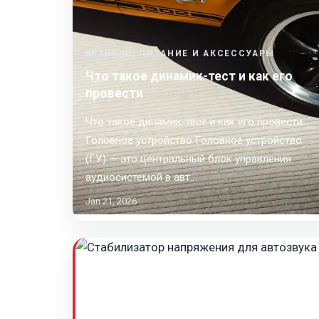
КАБЕЛИ, ПИТАНИЕ И АКСЕССУАРЫ
Что такое динамик-тест и как его
провести
Что такое динамик-тест и как его провести
Головное устройство Головное устройство
(ГУ) — это центральный блок управления
аудиосистемой в авт…
Jan 21, 2026