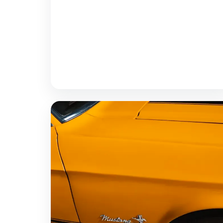
Настройка питания для автозвука без помех
Проблема: фон, свист и щелчки в динамиках
Вы собрали систему, подключили усилитель, с
гордостью на…
Jan 31, 2026