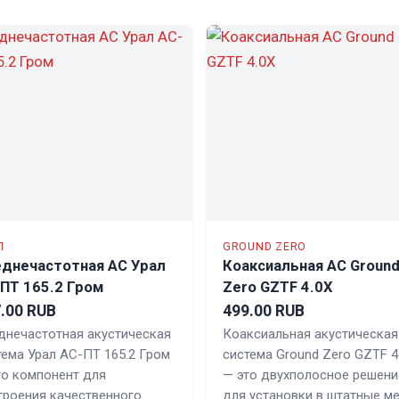
Л
GROUND ZERO
днечастотная АС Урал
Коаксиальная АС Groun
ПТ 165.2 Гром
Zero GZTF 4.0X
.00 RUB
499.00 RUB
днечастотная акустическая
Коаксиальная акустическая
тема Урал АС-ПТ 165.2 Гром
система Ground Zero GZTF 4
то компонент для
— это двухполосное решени
троения качественного
для установки в штатные м