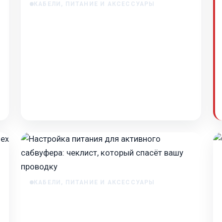
КАБЕЛИ, ПИТАНИЕ И АКСЕССУАРЫ
Обзор дистрибьюторов питания для
усилителя
Обзор дистрибьюторов питания для
усилителя При построении мощной
автомобильной аудиосистемы с несколькими
усилителями рано или поздно возник…
Feb 5, 2026
КАБЕЛИ, ПИТАНИЕ И АКСЕССУАРЫ
Настройка питания для активного
сабвуфера: чеклист, который спасёт
вашу проводку