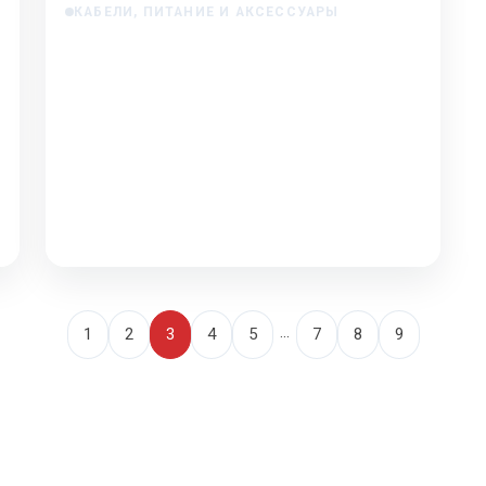
КАБЕЛИ, ПИТАНИЕ И АКСЕССУАРЫ
Обзор аксессуаров для монтажа
аудиосистемы
Обзор аксессуаров для монтажа
аудиосистемы Когда заходит речь об
установке аудиосистемы в автомобиль,
большинство сразу думает о колонках, с…
Jan 16, 2026
…
1
2
3
4
5
7
8
9