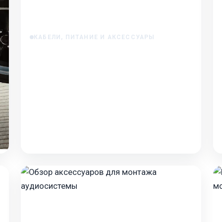
КАБЕЛИ, ПИТАНИЕ И АКСЕССУАРЫ
Как устранить помехи от двигателя в
аудиосистеме
Как устранить помехи от двигателя в
аудиосистеме Вы когда-нибудь замечали, что
при нажатии на педаль газа из динамиков
начинает доноситься п…
Jan 19, 2026