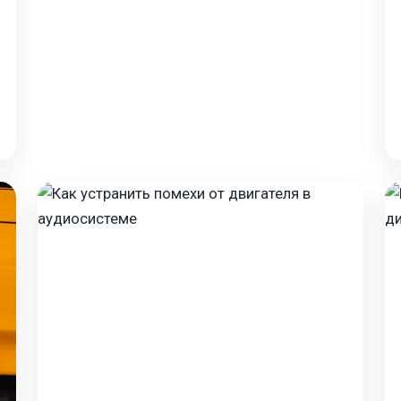
Настройка питания для активного сабвуфера:
чеклист, который спасёт вашу проводку Вы
купили активный сабвуфер, подключили его
по инструкции,…
Jan 31, 2026