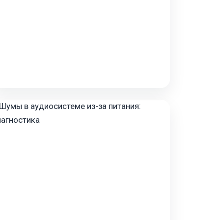
Обзор силовых кабелей для усилителя Вы
приобрели усилитель, подобрали акустику, и
теперь перед вами стоит, казалось бы,
техническая, но на д…
Jan 22, 2026