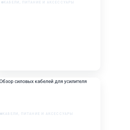
КАБЕЛИ, ПИТАНИЕ И АКСЕССУАРЫ
Настройка уровня усиления на
усилителе: пошаговый чеклист
Настройка уровня усиления на усилителе:
пошаговый чеклист Вступление: почему это
важно Вы купили новый усилитель,
подключили акустику, всё с…
Feb 2, 2026
КАБЕЛИ, ПИТАНИЕ И АКСЕССУАРЫ
Обзор силовых кабелей для
усилителя