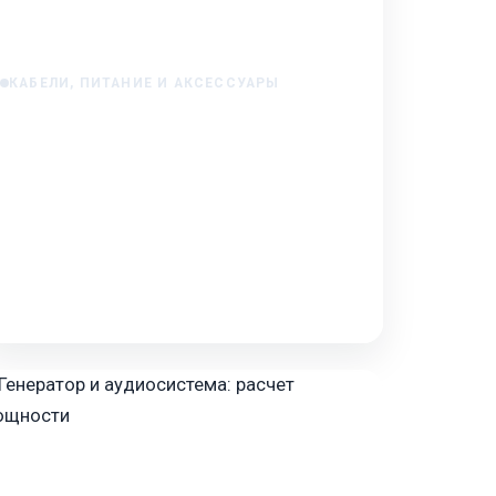
КАБЕЛИ, ПИТАНИЕ И АКСЕССУАРЫ
Шумы в аудиосистеме из-за питания:
диагностика
Шумы в аудиосистеме из-за питания:
диагностика Вы собрали аудиосистему,
подключили усилитель, настроили головное
устройство — и вместо чисто…
Jan 19, 2026