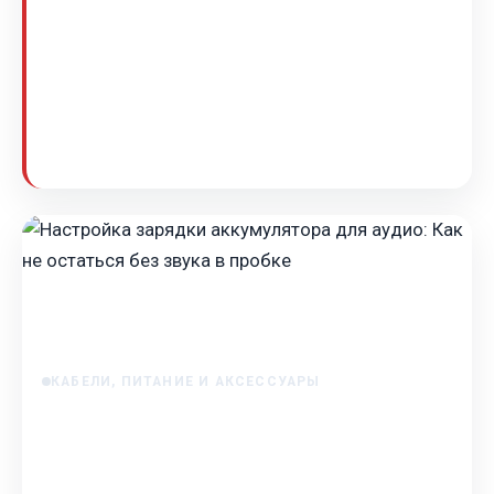
Как проложить кабели в автомобиле без шума:
чеклист для чистой установки Ты купил новый
усилитель, сабвуфер или просто решил обновить
акусти…
May 14, 2025
КАБЕЛИ, ПИТАНИЕ И АКСЕССУАРЫ
Настройка зарядки аккумулятора для
аудио: Как не остаться без звука в пробке
Настройка зарядки аккумулятора для аудио: Как не