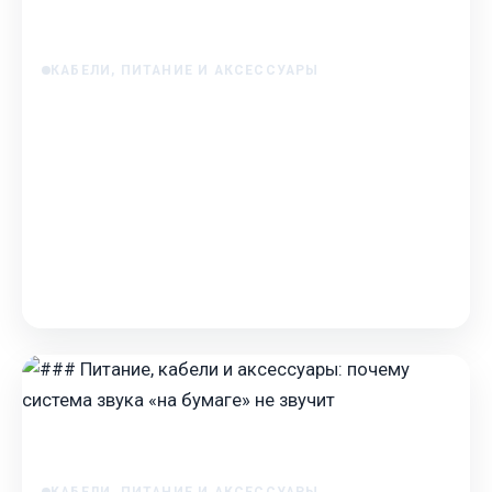
КАБЕЛИ, ПИТАНИЕ И АКСЕССУАРЫ
Терминаторы для кабелей: защита от
помех
Терминаторы для кабелей: защита от помех
Каждый, кто хотя бы раз прокладывал силовую
проводку в автомобиле для усилителя, сталкивался
с вопр…
May 18, 2025
КАБЕЛИ, ПИТАНИЕ И АКСЕССУАРЫ