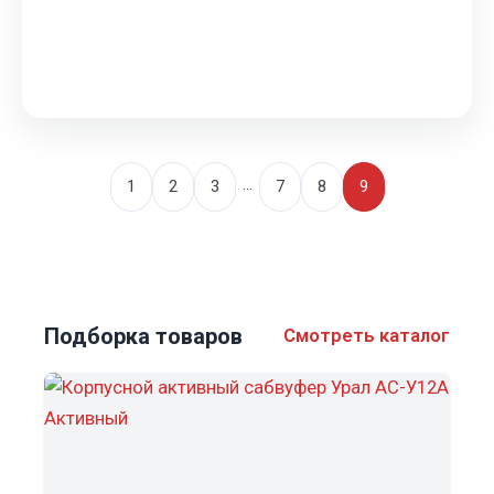
остаться без звука в пробке Вы собрали крутую
аудиосистему: мощный усилитель, сабвуфер, ком…
May 11, 2025
…
1
2
3
7
8
9
Подборка товаров
Смотреть каталог