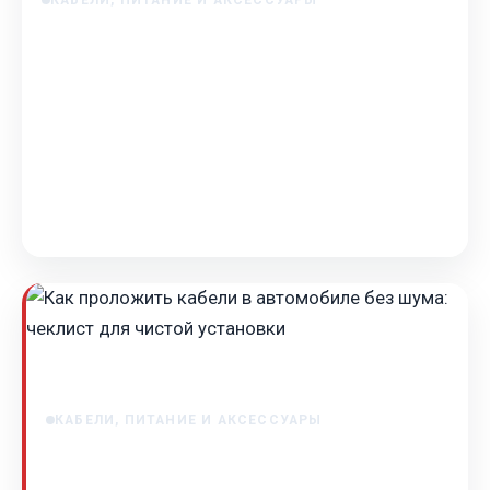
### Питание, кабели и аксессуары: почему
система звука «на бумаге» не звучит
Питание, кабели и аксессуары: почему система
звука «на бумаге» не звучит Часто можно увидеть
конфигурацию: мощный моноблок на сабвуфер,
четы…
May 18, 2025
КАБЕЛИ, ПИТАНИЕ И АКСЕССУАРЫ
Как проложить кабели в автомобиле без
шума: чеклист для чистой установки