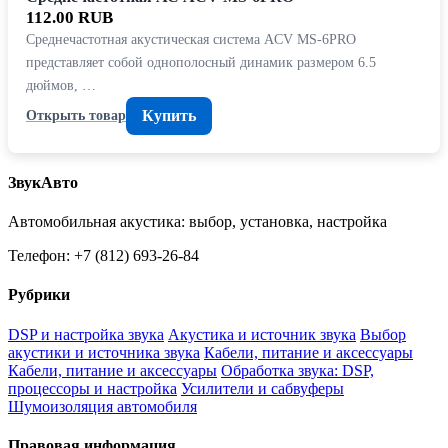
112.00 RUB
Среднечастотная акустическая система ACV MS-6PRO
представляет собой однополосный динамик размером 6.5
дюймов, …
Купить
Открыть товар
ЗвукАвто
Автомобильная акустика: выбор, установка, настройка
Телефон: +7 (812) 693-26-84
Рубрики
DSP и настройка звука
Акустика и источник звука
Выбор
акустики и источника звука
Кабели, питание и аксессуары
Кабели, питание и аксессуары
Обработка звука: DSP,
процессоры и настройка
Усилители и сабвуферы
Шумоизоляция автомобиля
Правовая информация