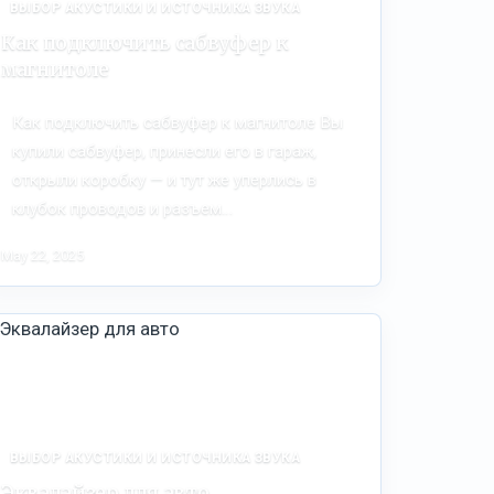
ВЫБОР АКУСТИКИ И ИСТОЧНИКА ЗВУКА
Как подключить сабвуфер к
магнитоле
Как подключить сабвуфер к магнитоле Вы
купили сабвуфер, принесли его в гараж,
открыли коробку — и тут же уперлись в
клубок проводов и разъем…
May 22, 2025
ВЫБОР АКУСТИКИ И ИСТОЧНИКА ЗВУКА
Эквалайзер для авто