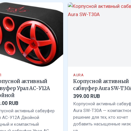
Л
AURA
рпусной активный
Корпусной активный
вуфер Урал АС-У12А
сабвуфер Aura SW-T30
ойной
399.00 RUB
.00 RUB
Корпусной активный сабву
Aura SW-T30A — компактно
пусной активный сабвуфер
решение для тех, кто хочет
л АС-У12А Двойной
добавить насыщенные низк
ный и компактный
ча…