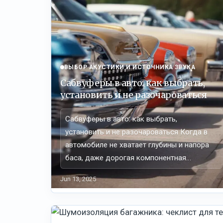
ВЫБОР АКУСТИКИ И ИСТОЧНИКА ЗВУКА
Сабвуферы в авто: как выбрать,
установить и не разочароваться
Сабвуферы в авто: как выбрать,
установить и не разочароваться Когда в
автомобиле не хватает глубины и напора
баса, даже дорогая компонентная…
Jun 13, 2025