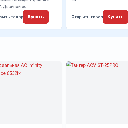
ивный сабвуфер Урал АС-
А Двойной со…
Купить
Купить
рыть товар
Открыть товар