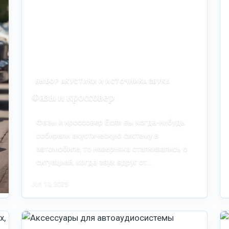
ВЫБОР АКУСТИКИ И ИСТОЧНИКА ЗВУКА
Фазы и кроссовер
Фазы и кроссовер Если вы когда-нибудь
собирали акустическую систему в
автомобиле, то наверняка сталкивались с
ситуацией, когда звук вдруг ст…
Jun 10, 2025