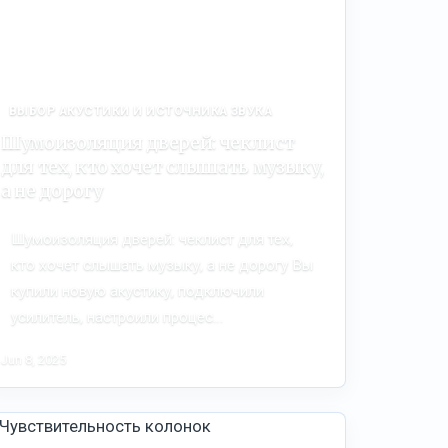
ВЫБОР АКУСТИКИ И ИСТОЧНИКА ЗВУКА
Шумоизоляция дверей: чеклист
для тех, кто хочет слышать музыку,
а не дорогу
Шумоизоляция дверей: чеклист для тех,
кто хочет слышать музыку, а не дорогу Вы
купили новую акустику, подключили
усилитель, настроили процес…
Jun 8, 2025