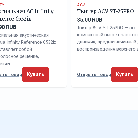
ITY
ACV
сиальная АС Infinity
Твитер ACV ST-25PRO
rence 6532ix
35.00 RUB
90 RUB
Твитер ACV ST-25PRO — это
компактный высокочастот
сиальная акустическая
динамик, предназначенный
ма Infinity Reference 6532ix
воспроизведения верхнего 
ставляет собой
полосное решение,
читан…
Купить
Купить
ыть товар
Открыть товар