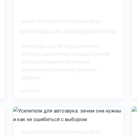
ВЫБОР АКУСТИКИ И ИСТОЧНИКА ЗВУКА
Аксессуары для автоаудиосистемы
Аксессуары для автоаудиосистемы
Собирая аудиосистему в машине, многие
сосредотачиваются на главных
компонентах: магнитоле, колонках,
сабвуфе…
Jun 3, 2025
ВЫБОР АКУСТИКИ И ИСТОЧНИКА ЗВУКА