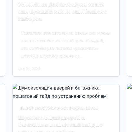
Усилители для автозвука: зачем
они нужны и как не ошибиться с
выбором
Усилители для автозвука: зачем они нужны
и как не ошибиться с выбором Каждый,
кто хотя бы раз пытался «раскачать»
штатную акустику громче ср…
May 24, 2025
ВЫБОР АКУСТИКИ И ИСТОЧНИКА ЗВУКА
Шумоизоляция дверей и
багажника: пошаговый гайд по
устранению проблем