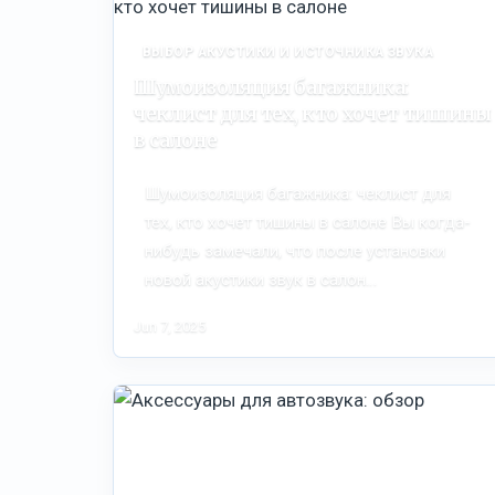
ВЫБОР АКУСТИКИ И ИСТОЧНИКА ЗВУКА
Шумоизоляция багажника:
чеклист для тех, кто хочет тишины
в салоне
Шумоизоляция багажника: чеклист для
тех, кто хочет тишины в салоне Вы когда-
нибудь замечали, что после установки
новой акустики звук в салон…
Jun 7, 2025