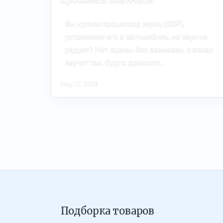
Вы купили процессор звука (DSP),
установили его в автомобиль, но звук не
радует? Нет сцены, бас размазан, а вокал
звучит так, будто доноситс…
May 17, 2025
Подборка товаров