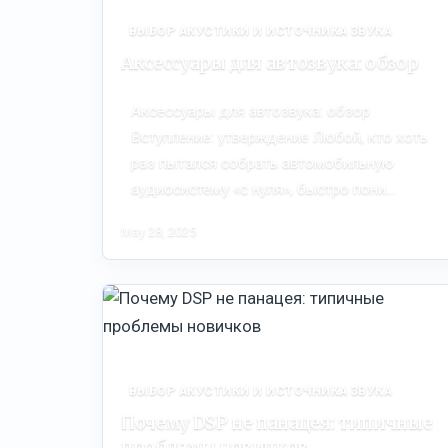
ВЫБОР АКУСТИКИ И ИСТОЧНИКА ЗВУКА
Аксессуары для автозвука: обзор
Аксессуары для автозвука: обзор
Вступление: утверждение Любой, кто хоть
раз пытался собрать автомобильную
аудиосистему «с нуля», быстро пони…
May 28, 2025
ВЫБОР АКУСТИКИ И ИСТОЧНИКА ЗВУКА
Почему DSP не панацея: типичные
проблемы новичков