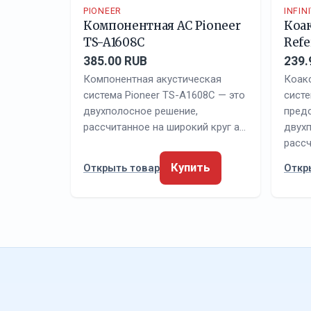
PIONEER
INFIN
Компонентная АС Pioneer
Коак
TS-A1608C
Refe
385.00 RUB
239.
Компонентная акустическая
Коак
система Pioneer TS-A1608C — это
систе
двухполосное решение,
пред
рассчитанное на широкий круг а…
двух
расс
Купить
Открыть товар
Откр