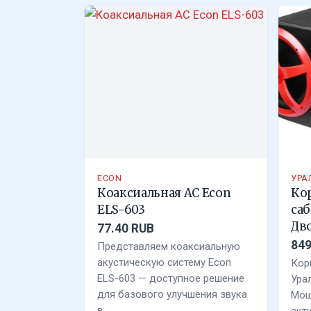
ECON
УРА
Коаксиальная АС Econ
Ко
ELS-603
саб
Дв
77.40 RUB
849
Представляем коаксиальную
акустическую систему Econ
Кор
ELS-603 — доступное решение
Ура
для базового улучшения звука
Мощ
в…