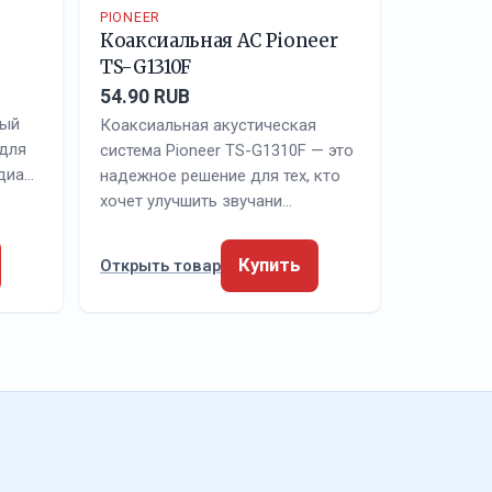
PIONEER
Коаксиальная АС Pioneer
TS-G1310F
54.90 RUB
ный
Коаксиальная акустическая
 для
система Pioneer TS-G1310F — это
диа…
надежное решение для тех, кто
хочет улучшить звучани…
Купить
Открыть товар