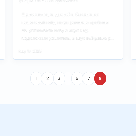
Шумоизоляция дверей и багажника:
пошаговый гайд по устранению проблем
Вы установили новую акустику,
подключили усилитель, а звук всё равно р…
May 17, 2025
…
1
2
3
6
7
8