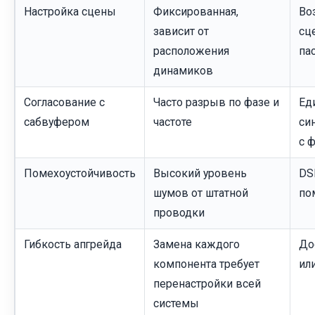
Настройка сцены
Фиксированная,
Во
зависит от
сц
расположения
па
динамиков
Согласование с
Часто разрыв по фазе и
Ед
сабвуфером
частоте
си
с 
Помехоустойчивость
Высокий уровень
DS
шумов от штатной
по
проводки
Гибкость апгрейда
Замена каждого
До
компонента требует
ил
перенастройки всей
системы