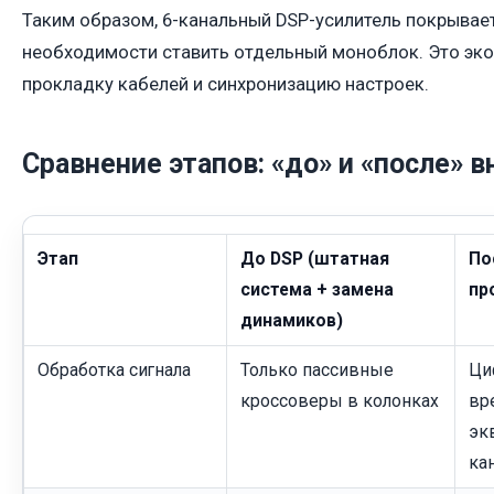
Таким образом, 6-канальный DSP-усилитель покрывает
необходимости ставить отдельный моноблок. Это эко
прокладку кабелей и синхронизацию настроек.
Сравнение этапов: «до» и «после» 
Этап
До DSP (штатная
По
система + замена
пр
динамиков)
Обработка сигнала
Только пассивные
Ци
кроссоверы в колонках
вр
эк
ка