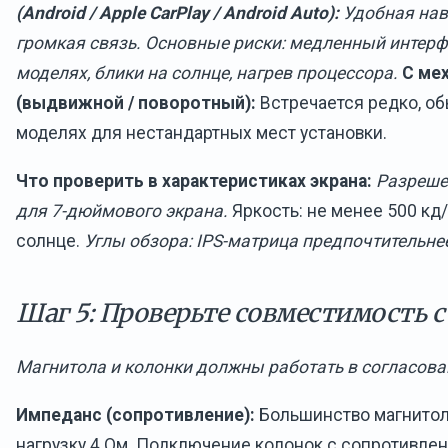
(Android / Apple CarPlay / Android Auto):
Удобная нав
громкая связь. Основные риски: медленный интер
моделях, блики на солнце, нагрев процессора.
С ме
(выдвижной / поворотный):
Встречается редко, о
моделях для нестандартных мест установки.
Что проверить в характеристиках экрана:
Разреше
для 7-дюймового экрана.
Яркость: не менее 500 кд
солнце.
Углы обзора: IPS-матрица предпочтительне
Шаг 5: Проверьте совместимость с
Магнитола и колонки должны работать в согласов
Импеданс (сопротивление):
Большинство магнитол
нагрузку 4 Ом. Подключение колонок с сопротивле