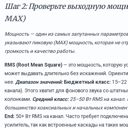
Шаг 2: Проверьте выходную мощно
MAX)
Мощность — один из самых запутанных параметров
указывают пиковую (MAX) мощность, которая не о
громкость и качество работы.
RMS (Root Mean Square)
— это мощность, которую у
может выдавать длительно без искажений. Ориенти
нее.
Диапазон значений:
Бюджетный класс:
15–22 
канала). Этого хватит для фонового звука со штатн
колонками.
Средний класс:
25–50 Вт RMS на канал.
большинство коаксиальных и начальных компонен
End:
50+ Вт RMS на канал. Часто требует подключен
усилитель, так как встроенные каскады на таких м