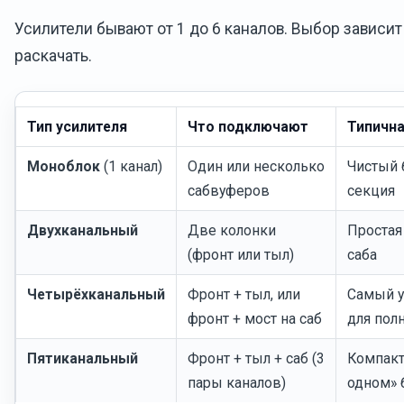
Усилители бывают от 1 до 6 каналов. Выбор зависит о
раскачать.
Тип усилителя
Что подключают
Типична
Моноблок
(1 канал)
Один или несколько
Чистый 
сабвуферов
секция
Двухканальный
Две колонки
Простая
(фронт или тыл)
саба
Четырёхканальный
Фронт + тыл, или
Самый у
фронт + мост на саб
для пол
Пятиканальный
Фронт + тыл + саб (3
Компакт
пары каналов)
одном» 