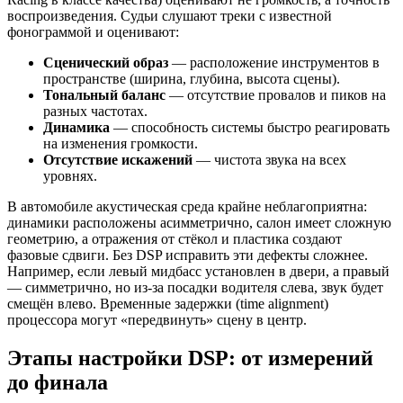
воспроизведения. Судьи слушают треки с известной
фонограммой и оценивают:
Сценический образ
— расположение инструментов в
пространстве (ширина, глубина, высота сцены).
Тональный баланс
— отсутствие провалов и пиков на
разных частотах.
Динамика
— способность системы быстро реагировать
на изменения громкости.
Отсутствие искажений
— чистота звука на всех
уровнях.
В автомобиле акустическая среда крайне неблагоприятна:
динамики расположены асимметрично, салон имеет сложную
геометрию, а отражения от стёкол и пластика создают
фазовые сдвиги. Без DSP исправить эти дефекты сложнее.
Например, если левый мидбасс установлен в двери, а правый
— симметрично, но из-за посадки водителя слева, звук будет
смещён влево. Временные задержки (time alignment)
процессора могут «передвинуть» сцену в центр.
Этапы настройки DSP: от измерений
до финала