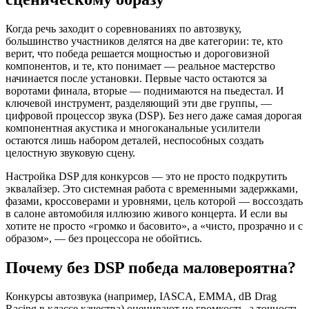
Когда речь заходит о соревнованиях по автозвуку,
большинство участников делятся на две категории: те, кто
верит, что победа решается мощностью и дороговизной
компонентов, и те, кто понимает — реальное мастерство
начинается после установки. Первые часто остаются за
воротами финала, вторые — поднимаются на пьедестал. И
ключевой инструмент, разделяющий эти две группы, —
цифровой процессор звука (DSP). Без него даже самая дорогая
компонентная акустика и многоканальные усилители
остаются лишь набором деталей, неспособных создать
целостную звуковую сцену.
Настройка DSP для конкурсов — это не просто подкрутить
эквалайзер. Это системная работа с временными задержками,
фазами, кроссоверами и уровнями, цель которой — воссоздать
в салоне автомобиля иллюзию живого концерта. И если вы
хотите не просто «громко и басовито», а «чисто, прозрачно и с
образом», — без процессора не обойтись.
Почему без DSP победа маловероятна?
Конкурсы автозвука (например, IASCA, EMMA, dB Drag
Racing в классе качества) оценивают не громкость, а точность