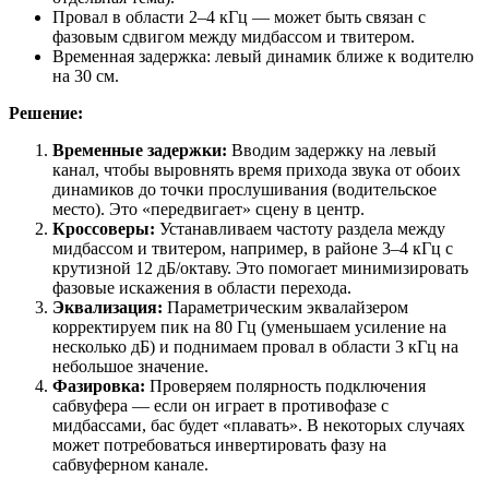
Провал в области 2–4 кГц — может быть связан с
фазовым сдвигом между мидбассом и твитером.
Временная задержка: левый динамик ближе к водителю
на 30 см.
Решение:
Временные задержки:
Вводим задержку на левый
канал, чтобы выровнять время прихода звука от обоих
динамиков до точки прослушивания (водительское
место). Это «передвигает» сцену в центр.
Кроссоверы:
Устанавливаем частоту раздела между
мидбассом и твитером, например, в районе 3–4 кГц с
крутизной 12 дБ/октаву. Это помогает минимизировать
фазовые искажения в области перехода.
Эквализация:
Параметрическим эквалайзером
корректируем пик на 80 Гц (уменьшаем усиление на
несколько дБ) и поднимаем провал в области 3 кГц на
небольшое значение.
Фазировка:
Проверяем полярность подключения
сабвуфера — если он играет в противофазе с
мидбассами, бас будет «плавать». В некоторых случаях
может потребоваться инвертировать фазу на
сабвуферном канале.