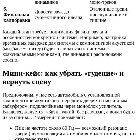
динамиков
моно-треков
6.
Эталонные треки,
Довести звук до
Финальная
прослушивание в
субъективного идеала
калибровка
тишине
Каждый этап требует понимания физики звука и
особенностей конкретной системы. Например, настройка
временных задержек для системы с компонентной акустикой
(мидбасс + твитер) будет отличаться от системы с
коаксиальными колонками, где динамики расположены
соосно.
Мини-кейс: как убрать «гудение» и
вернуть сцену
Предположим, у нас есть автомобиль с установленной
компонентной акустикой в передних дверях и пассивным
сабвуфером, подключённым через моноблок усилитель.
Владелец жалуется: «Звук гулкий, бас размазан, а вокал будто
из-за спины». Измерения показывают:
Пик на частоте около 80 Гц — возможный резонанс
двери (шумоизоляция автомобиля может помочь, но это
отдельная тема).