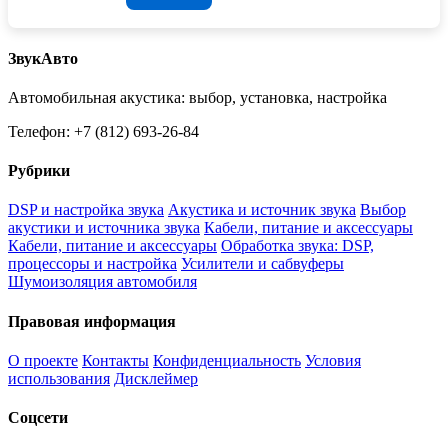
ЗвукАвто
Автомобильная акустика: выбор, установка, настройка
Телефон: +7 (812) 693-26-84
Рубрики
DSP и настройка звука
Акустика и источник звука
Выбор
акустики и источника звука
Кабели, питание и аксессуары
Кабели, питание и аксессуары
Обработка звука: DSP,
процессоры и настройка
Усилители и сабвуферы
Шумоизоляция автомобиля
Правовая информация
О проекте
Контакты
Конфиденциальность
Условия
использования
Дисклеймер
Соцсети