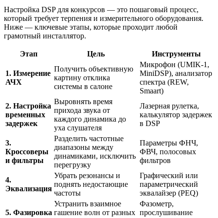
Настройка DSP для конкурсов — это пошаговый процесс,
который требует терпения и измерительного оборудования.
Ниже — ключевые этапы, которые проходит любой
грамотный инсталлятор.
Этап
Цель
Инструменты
Микрофон (UMIK-1,
Получить объективную
1. Измерение
MiniDSP), анализатор
картину отклика
АЧХ
спектра (REW,
системы в салоне
Smaart)
Выровнять время
2. Настройка
Лазерная рулетка,
прихода звука от
временных
калькулятор задержек
каждого динамика до
задержек
в DSP
уха слушателя
Разделить частотные
3.
Параметры ФНЧ,
диапазоны между
Кроссоверы
ФВЧ, полосовых
динамиками, исключить
и фильтры
фильтров
перегрузку
Убрать резонансы и
Графический или
4.
поднять недостающие
параметрический
Эквализация
частоты
эквалайзер (PEQ)
Устранить взаимное
Фазометр,
5. Фазировка
гашение волн от разных
прослушивание