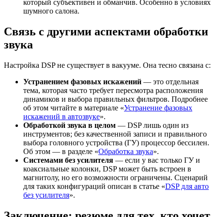
который субъективен и обманчив. Особенно в условиях
шумного салона.
Связь с другими аспектами обработки
звука
Настройка DSP не существует в вакууме. Она тесно связана с:
Устранением фазовых искажений
— это отдельная
тема, которая часто требует пересмотра расположения
динамиков и выбора правильных фильтров. Подробнее
об этом читайте в материале «
Устранение фазовых
искажений в автозвуке
».
Обработкой звука в целом
— DSP лишь один из
инструментов; без качественной записи и правильного
выбора головного устройства (ГУ) процессор бессилен.
Об этом — в разделе «
Обработка звука
».
Системами без усилителя
— если у вас только ГУ и
коаксиальные колонки, DSP может быть встроен в
магнитолу, но его возможности ограничены. Сценарий
для таких конфигураций описан в статье «
DSP для авто
без усилителя
».
Заключение: резюме для тех, кто хочет