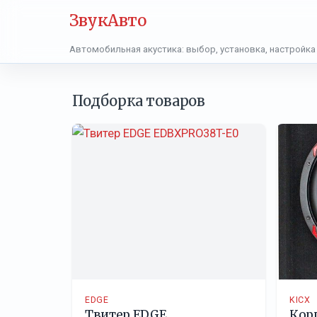
ЗвукАвто
Автомобильная акустика: выбор, установка, настройка
Подборка товаров
EDGE
KICX
Твитер EDGE
Кор