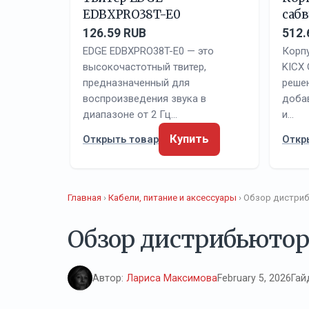
EDBXPRO38T-E0
саб
126.59 RUB
512.
EDGE EDBXPRO38T-E0 — это
Корп
высокочастотный твитер,
KICX
предназначенный для
решен
воспроизведения звука в
доба
диапазоне от 2 Гц…
и…
Купить
Открыть товар
Откр
Главная
›
Кабели, питание и аксессуары
› Обзор дистри
Обзор дистрибьютор
Автор:
Лариса Максимова
February 5, 2026
Гай