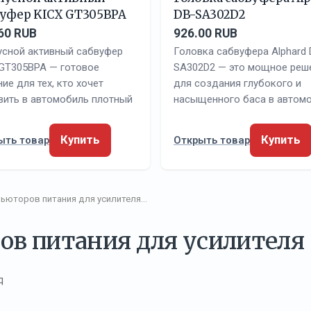
вуфер KICX GT305BPA
DB-SA302D2
60 RUB
926.00 RUB
усной активный сабвуфер
Головка сабвуфера Alphard 
 GT305BPA — готовое
SA302D2 — это мощное реш
ие для тех, кто хочет
для создания глубокого и
вить в автомобиль плотный
насыщенного баса в автом
Купить
Купить
ыть товар
Открыть товар
бьюторов питания для усилителя…
ов питания для усилителя
д