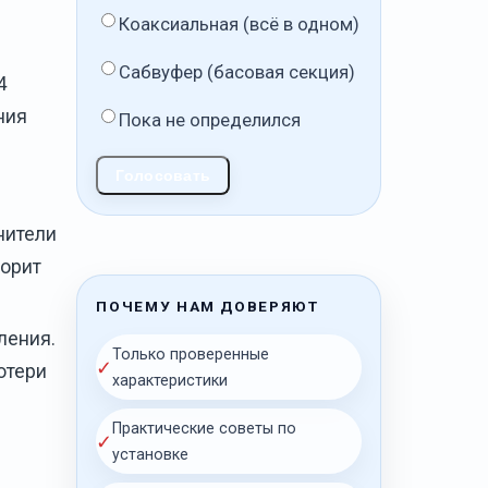
Коаксиальная (всё в одном)
Сабвуфер (басовая секция)
4
ния
Пока не определился
Голосовать
нители
горит
ПОЧЕМУ НАМ ДОВЕРЯЮТ
ления.
Только проверенные
✓
отери
характеристики
Практические советы по
✓
установке