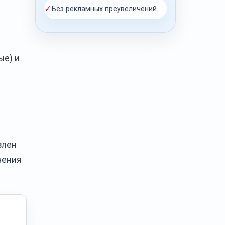
✓
Без рекламных преувеличений
ые) и
влен
чения