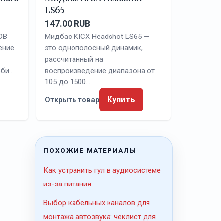
LS65
147.00 RUB
DB-
Мидбас KICX Headshot LS65 —
ение
это однополосный динамик,
рассчитанный на
оби…
воспроизведение диапазона от
105 до 1500…
Купить
Открыть товар
ПОХОЖИЕ МАТЕРИАЛЫ
Как устранить гул в аудиосистеме
из-за питания
Выбор кабельных каналов для
монтажа автозвука: чеклист для