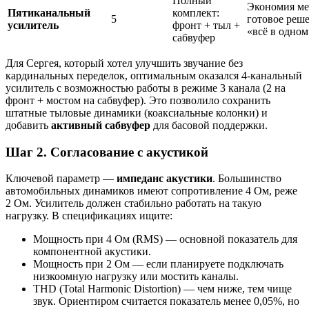
Полный
Экономия ме
Пятиканальный
комплект:
5
готовое реш
усилитель
фронт + тыл +
«всё в одном
сабвуфер
Для Сергея, который хотел улучшить звучание без
кардинальных переделок, оптимальным оказался 4-канальный
усилитель с возможностью работы в режиме 3 канала (2 на
фронт + мостом на сабвуфер). Это позволило сохранить
штатные тыловые динамики (коаксиальные колонки) и
добавить
активный сабвуфер
для басовой поддержки.
Шаг 2. Согласование с акустикой
Ключевой параметр —
импеданс акустики
. Большинство
автомобильных динамиков имеют сопротивление 4 Ом, реже
2 Ом. Усилитель должен стабильно работать на такую
нагрузку. В спецификациях ищите:
Мощность при 4 Ом (RMS) — основной показатель для
компонентной акустики.
Мощность при 2 Ом — если планируете подключать
низкоомную нагрузку или мостить каналы.
THD (Total Harmonic Distortion) — чем ниже, тем чище
звук. Ориентиром считается показатель менее 0,05%, но