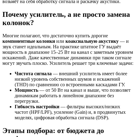
возьмёт на себя обработку сигнала и раскачку акустики.
Почему усилитель, а не просто замена
колонок?
Многие полагают, что достаточно купить дорогие
компонентные колонки
или
коаксиальную акустику
— и
звук станет идеальным. На практике штатное ГУ выдаёт
мощность в диапазоне 15–25 Вт на канал с заметным уровнем
искажений. Даже качественные динамики при таком сигнале
могут звучать плоско. Усилитель решает три ключевые задачи:
Чистота сигнала
— внешний усилитель имеет более
низкий уровень собственных шумов и искажений
(THD) по сравнению со встроенными каскадами ГУ.
Мощность
— от 50 Вт на канал и выше, что позволяет
динамикам работать в линейном диапазоне без
перегрузки.
Гибкость настройки
— фильтры высоких/низких
частот (HPF/LPF), усиление (Gain) и, в продвинутых
моделях, цифровая обработка сигнала (DSP).
Этапы подбора: от бюджета до