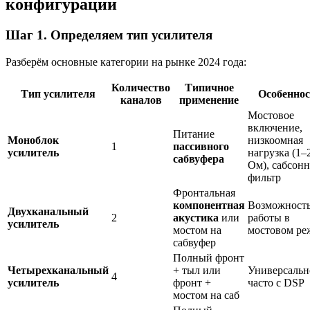
конфигурации
Шаг 1. Определяем тип усилителя
Разберём основные категории на рынке 2024 года:
Количество
Типичное
Тип усилителя
Особенно
каналов
применение
Мостовое
включение,
Питание
Моноблок
низкоомная
1
пассивного
усилитель
нагрузка (1–
сабвуфера
Ом), сабсон
фильтр
Фронтальная
компонентная
Возможност
Двухканальный
2
акустика
или
работы в
усилитель
мостом на
мостовом ре
сабвуфер
Полный фронт
Четырехканальный
+ тыл или
Универсальн
4
усилитель
фронт +
часто с DSP
мостом на саб