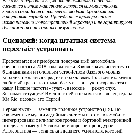
Все имена персонажей, марки автомобилей и детали
сценариев в этом материале являются вымышленными.
Любые совпадения с реальными людьми, брендами или
ситуациями случайны. Приведённые примеры носят
исключительно иллюстративный характер и не гарантируют
достижения аналогичных результатов.
Сценарий: когда штатная система
перестаёт устраивать
Представьте: вы приобрели подержанный автомобиль
среднего класса 2018 года выпуска. Заводская аудиосистема с
6 динамиками и головным устройством базового уровня
вполне справляется с радио и подкастами. Но стоит включить
любимый трек с плотными басами — и звук превращается в
кашу. Низкие частоты «гулят», высокие — режут слух.
Знакомая ситуация? Именно с ней столкнулся владелец седана
Kia Rio, назовём его Сергей.
Первая мысль — заменить головное устройство (ГУ). Но
современные мультимедийные системы в этом автомобиле
интегрированы с климат-контролем и бортовой электроникой,
что делает замену ГУ сложной и дорогой процедурой.
Альтернатива — установка внешнего усилителя, который