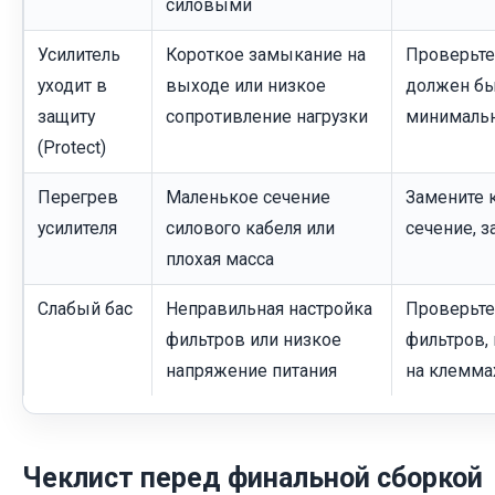
силовыми
Усилитель
Короткое замыкание на
Проверьте
уходит в
выходе или низкое
должен бы
защиту
сопротивление нагрузки
минимальн
(Protect)
Перегрев
Маленькое сечение
Замените 
усилителя
силового кабеля или
сечение, з
плохая масса
Слабый бас
Неправильная настройка
Проверьте
фильтров или низкое
фильтров,
напряжение питания
на клемма
Чеклист перед финальной сборкой