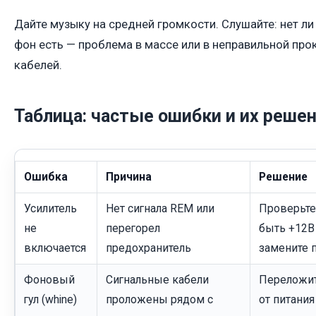
Дайте музыку на средней громкости. Слушайте: нет ли 
фон есть — проблема в массе или в неправильной про
кабелей.
Таблица: частые ошибки и их реше
Ошибка
Причина
Решение
Усилитель
Нет сигнала REM или
Проверьте
не
перегорел
быть +12В
включается
предохранитель
замените 
Фоновый
Сигнальные кабели
Переложит
гул (whine)
проложены рядом с
от питания