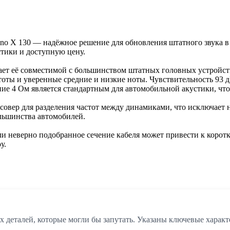
no X 130 — надёжное решение для обновления штатного звука в 
стики и доступную цену.
ает её совместимой с большинством штатных головных устройст
стоты и уверенные средние и низкие ноты. Чувствительность 93 
е 4 Ом является стандартным для автомобильной акустики, чт
ссовер для разделения частот между динамиками, что исключае
льшинства автомобилей.
ли неверно подобранное сечение кабеля может привести к коро
у.
 деталей, которые могли бы запутать. Указаны ключевые характ