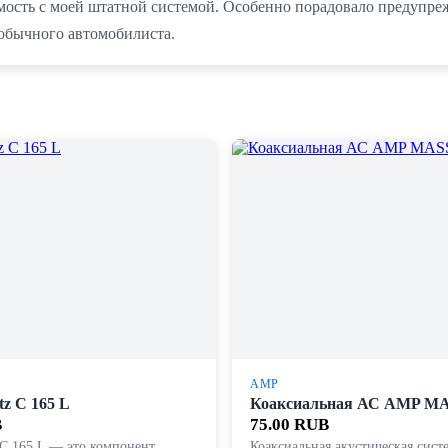
мость с моей штатной системой. Особенно порадовало предупреж
 обычного автомобилиста.
AMP
z C 165 L
Коаксиальная АС AMP MA
B
75.00 RUB
 C 165 L — это компонент
Коаксиальная акустическая сис