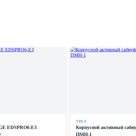
УРАЛ
GE EDSPRO6-E3
Корпусной активный сабв
B
ПМН-1