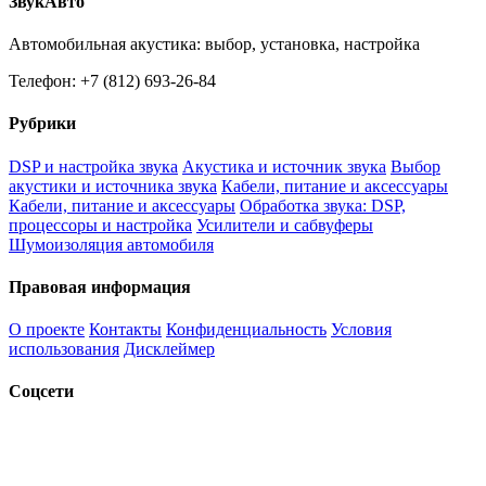
ЗвукАвто
Автомобильная акустика: выбор, установка, настройка
Телефон: +7 (812) 693-26-84
Рубрики
DSP и настройка звука
Акустика и источник звука
Выбор
акустики и источника звука
Кабели, питание и аксессуары
Кабели, питание и аксессуары
Обработка звука: DSP,
процессоры и настройка
Усилители и сабвуферы
Шумоизоляция автомобиля
Правовая информация
О проекте
Контакты
Конфиденциальность
Условия
использования
Дисклеймер
Соцсети