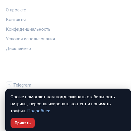
О проекте
Контакты
Конфиденциальность
Условия использования
Дисклеймер
СОЦСЕТИ
Telegram
Vk
Cookie помогают нам поддерживать стабильность
витрины, персонализировать контент и понимать
трафик.
Подробнее
Принять
© 2026 ЗвукАвто. Все права защищены.