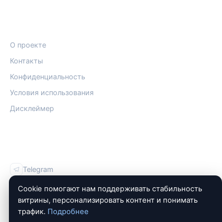
ПРАВОВАЯ ИНФОРМАЦИЯ
О проекте
Контакты
Конфиденциальность
Условия использования
Дисклеймер
СОЦСЕТИ
Telegram
Vk
Cookie помогают нам поддерживать стабильность
витрины, персонализировать контент и понимать
трафик.
Подробнее