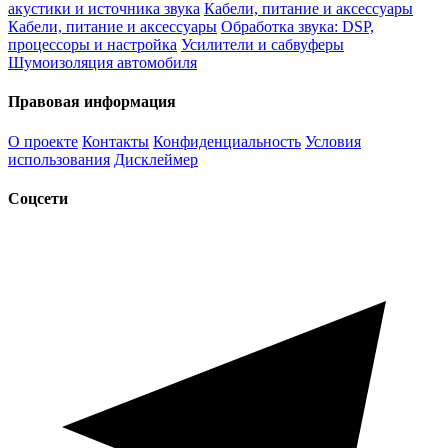
акустики и источника звука
Кабели, питание и аксессуары
Кабели, питание и аксессуары
Обработка звука: DSP,
процессоры и настройка
Усилители и сабвуферы
Шумоизоляция автомобиля
Правовая информация
О проекте
Контакты
Конфиденциальность
Условия
использования
Дисклеймер
Соцсети