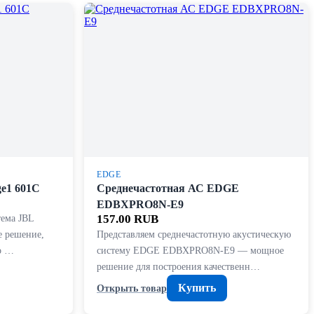
EDGE
e1 601C
Среднечастотная АС EDGE
EDBXPRO8N-E9
тема JBL
157.00 RUB
е решение,
Представляем среднечастотную акустическую
го …
систему EDGE EDBXPRO8N-E9 — мощное
решение для построения качественн…
Купить
Открыть товар