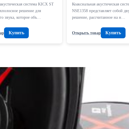
 акустическая система KICX ST
Коаксиальная акустическая сист
ёхполосное решение для
NSE1358 представляет собой дв
го звука, которое объ…
решение, рассчитанное на н…
Купить
Купить
ар
Открыть товар