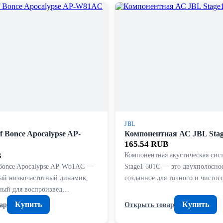
JBL
 Bonce Apocalypse AP-
Компонентная АС JBL Stag
165.54 RUB
B
Компонентная акустическая сис
Bonce Apocalypse AP-W81AC —
Stage1 601C — это двухполосно
ый низкочастотный динамик,
созданное для точного и чисто
ный для воспроизвед…
Купить
Купить
ар
Открыть товар