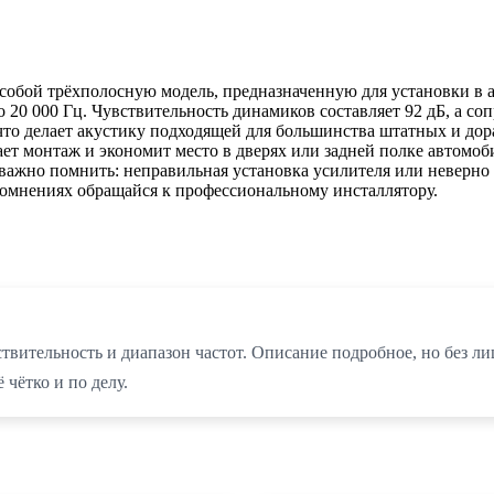
 собой трёхполосную модель, предназначенную для установки в
до 20 000 Гц. Чувствительность динамиков составляет 92 дБ, а 
т, что делает акустику подходящей для большинства штатных и д
ет монтаж и экономит место в дверях или задней полке автомоб
 важно помнить: неправильная установка усилителя или неверно
омнениях обращайся к профессиональному инсталлятору.
ствительность и диапазон частот. Описание подробное, но без 
чётко и по делу.