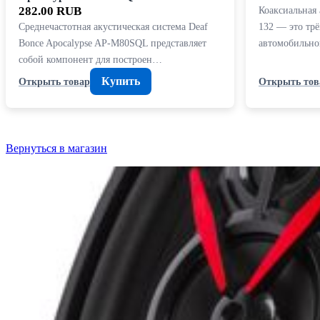
282.00 RUB
Коаксиальная
Среднечастотная акустическая система Deaf
132 — это тр
Bonce Apocalypse AP-M80SQL представляет
автомобильно
собой компонент для построен…
Купить
Открыть товар
Открыть тов
Вернуться в магазин