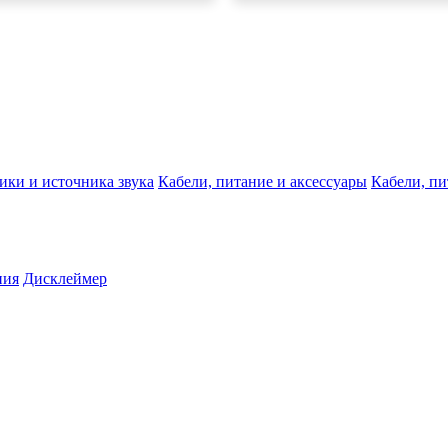
ики и источника звука
Кабели, питание и аксессуары
Кабели, пи
ния
Дисклеймер