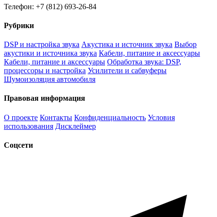
Телефон: +7 (812) 693-26-84
Рубрики
DSP и настройка звука
Акустика и источник звука
Выбор
акустики и источника звука
Кабели, питание и аксессуары
Кабели, питание и аксессуары
Обработка звука: DSP,
процессоры и настройка
Усилители и сабвуферы
Шумоизоляция автомобиля
Правовая информация
О проекте
Контакты
Конфиденциальность
Условия
использования
Дисклеймер
Соцсети