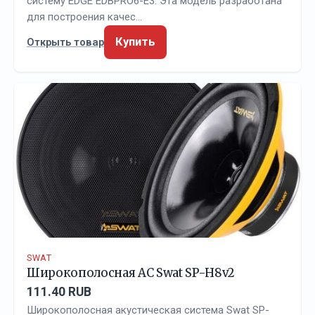
систему EDGE EDBPRO6-E3. Эта модель разработана
для построения качес…
Купить
Открыть товар
SWAT
Широкополосная АС Swat SP-H8v2
111.40 RUB
Широкополосная акустическая система Swat SP-