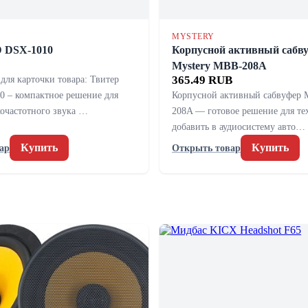
MYSTERY
 DSX-1010
Корпусной активный сабв
Mystery MBB-208A
для карточки товара: Твитер
365.49 RUB
 – компактное решение для
Корпусной активный сабвуфер 
кочастотного звука …
208A — готовое решение для тех
добавить в аудиосистему авто…
Купить
Купить
ар
Открыть товар