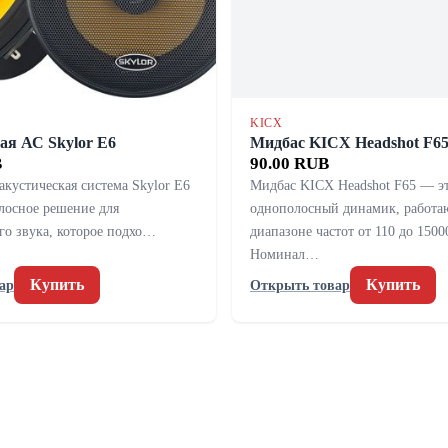
KICX
ая АС Skylor E6
Мидбас KICX Headshot F6
B
90.00 RUB
акустическая система Skylor E6
Мидбас KICX Headshot F65 — э
лосное решение для
однополосный динамик, работ
го звука, которое подхо…
диапазоне частот от 110 до 1500
Номинал…
Купить
Купить
ар
Открыть товар