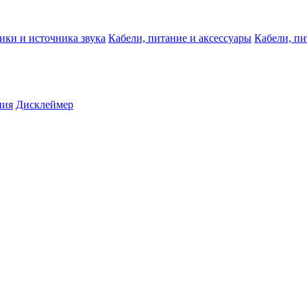
ики и источника звука
Кабели, питание и аксессуары
Кабели, пи
ния
Дисклеймер