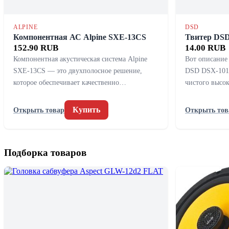
ALPINE
DSD
Компонентная АС Alpine SXE-13CS
Твитер DSD
152.90 RUB
14.00 RUB
Компонентная акустическая система Alpine
Вот описание 
SXE-13CS — это двухполосное решение,
DSD DSX-1010
которое обеспечивает качественно…
чистого высо
Купить
Открыть товар
Открыть тов
Подборка товаров