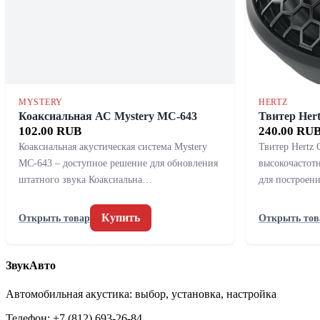
MYSTERY
HERTZ
Коаксиальная АС Mystery MC-643
Твитер Hert
102.00 RUB
240.00 RU
Коаксиальная акустическая система Mystery
Твитер Hertz
MC-643 – доступное решение для обновления
высокочастот
штатного звука Коаксиальна…
для построен
Купить
Открыть товар
Открыть тов
ЗвукАвто
Автомобильная акустика: выбор, установка, настройка
Телефон: +7 (812) 693-26-84