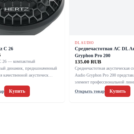
DL AUDIO
z C 26
Среднечастотная АС DL A
B
Gryphon Pro 200
 C 26 — компактный
135.00 RUB
ный динамик, предназначенный
Среднечастотная акустическая с
ия качественной акустическ…
Audio Gryphon Pro 200 представ
элемент профессиональной ли
Купить
Купить
ар
Открыть товар