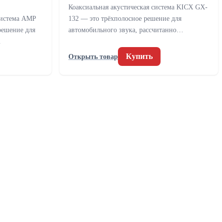
Коаксиальная акустическая система KICX GX-
система AMP
132 — это трёхполосное решение для
решение для
автомобильного звука, рассчитанно…
…
Купить
Открыть товар