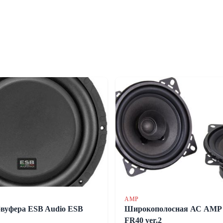
AMP
бвуфера ESB Audio ESB
Широкополосная АС AMP
FR40 ver.2