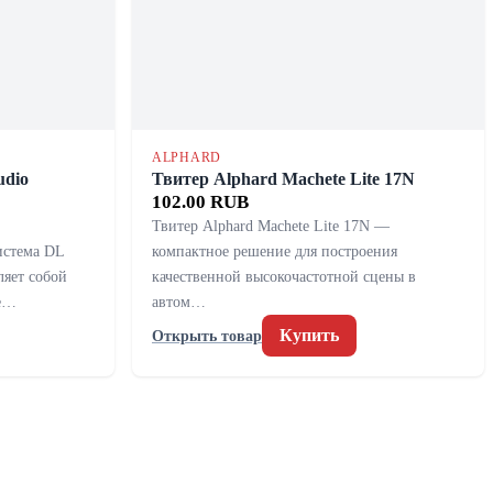
ALPHARD
udio
Твитер Alphard Machete Lite 17N
102.00 RUB
Твитер Alphard Machete Lite 17N —
истема DL
компактное решение для построения
ляет собой
качественной высокочастотной сцены в
не…
автом…
Купить
Открыть товар