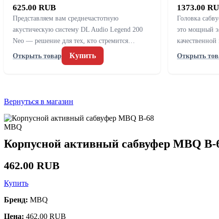
625.00 RUB
1373.00 R
Представляем вам среднечастотную
Головка сабв
акустическую систему DL Audio Legend 200
это мощный э
Neo — решение для тех, кто стремится…
качественной
Купить
Открыть товар
Открыть тов
Вернуться в магазин
MBQ
Корпусной активный сабвуфер MBQ B-
462.00 RUB
Купить
Бренд:
MBQ
Цена:
462.00 RUB