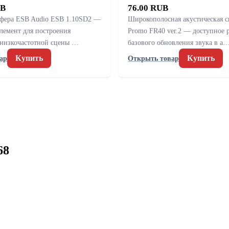
UB
76.00 RUB
уфера ESB Audio ESB 1.10SD2 —
Широкополосная акустическая 
лемент для построения
Promo FR40 ver.2 — доступное 
 низкочастотной сцены …
базового обновления звука в а
Купить
Купить
ар
Открыть товар
68