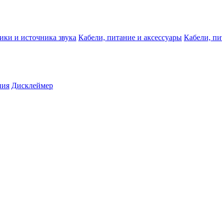
ики и источника звука
Кабели, питание и аксессуары
Кабели, пи
ния
Дисклеймер