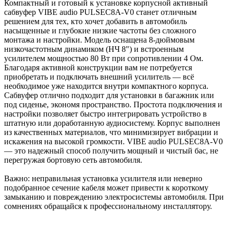
Компактный и готовый к установке корпусной активный
сабвуфер VIBE audio PULSEC8A-V0 станет отличным
решением для тех, кто хочет добавить в автомобиль
насыщенные и глубокие низкие частоты без сложного
монтажа и настройки. Модель оснащена 8-дюймовым
низкочастотным динамиком (НЧ 8") и встроенным
усилителем мощностью 80 Вт при сопротивлении 4 Ом.
Благодаря активной конструкции вам не потребуется
приобретать и подключать внешний усилитель — всё
необходимое уже находится внутри компактного корпуса.
Сабвуфер отлично подходит для установки в багажник или
под сиденье, экономя пространство. Простота подключения и
настройки позволяет быстро интегрировать устройство в
штатную или доработанную аудиосистему. Корпус выполнен
из качественных материалов, что минимизирует вибрации и
искажения на высокой громкости. VIBE audio PULSEC8A-V0
— это надежный способ получить мощный и чистый бас, не
перегружая бортовую сеть автомобиля.
Важно: неправильная установка усилителя или неверно
подобранное сечение кабеля может привести к короткому
замыканию и повреждению электросистемы автомобиля. При
сомнениях обращайся к профессиональному инсталлятору.