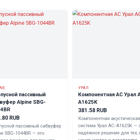
INE
УРАЛ
пусной пассивный
Компонентная АС Урал 
вуфер Alpine SBG-
A1625K
44BR
381.58 RUB
.80 RUB
Компонентная акустическа
система Урал AC-A1625K — 
пусной пассивный сабвуфер
надёжное решение для тех, 
ine SBG-1044BR — это