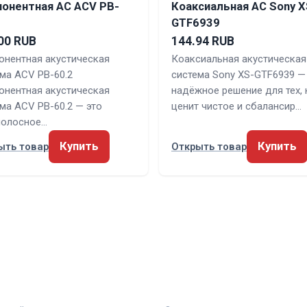
онентная АС ACV PB-
Коаксиальная АС Sony X
GTF6939
00 RUB
144.94 RUB
онентная акустическая
Коаксиальная акустическая
ма ACV PB-60.2
система Sony XS-GTF6939 —
онентная акустическая
надёжное решение для тех, 
ма ACV PB-60.2 — это
ценит чистое и сбалансир…
полосное…
Купить
Купить
ыть товар
Открыть товар
КИ
ПРАВОВАЯ ИНФОРМАЦ