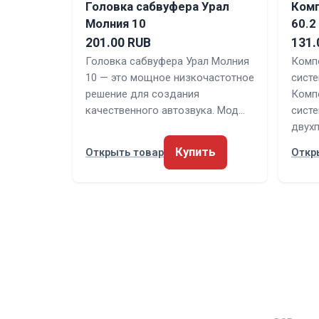
Головка сабвуфера Урал
Комп
Молния 10
60.2
201.00 RUB
131.
Головка сабвуфера Урал Молния
Комп
10 — это мощное низкочастотное
систе
решение для создания
Комп
качественного автозвука. Мод…
систе
двух
Купить
Открыть товар
Откр
ЗВУКАВТО
РУБРИ