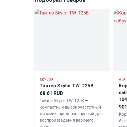
SKYLOR
ALP
Твитер Skylor TW-T25B
Кор
саб
68.61 RUB
10
Твитер Skylor TW-T25B —
901
компактный высокочастотный
динамик, предназначенный для
Кор
воспроизведения верхнего
Alp
диапа…