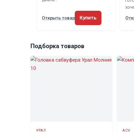
гот
хоч
Купить
Открыть товар
Отк
Подборка товаров
УРАЛ
ACV