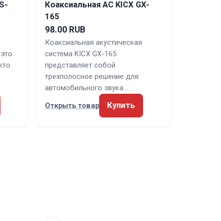
S-
Коаксиальная АС KICX GX-
165
98.00 RUB
Коаксиальная акустическая
 это
система KICX GX-165
кто
представляет собой
трехполосное решение для
автомобильного звука…
Купить
Открыть товар
ИЯ
СОЦСЕТИ