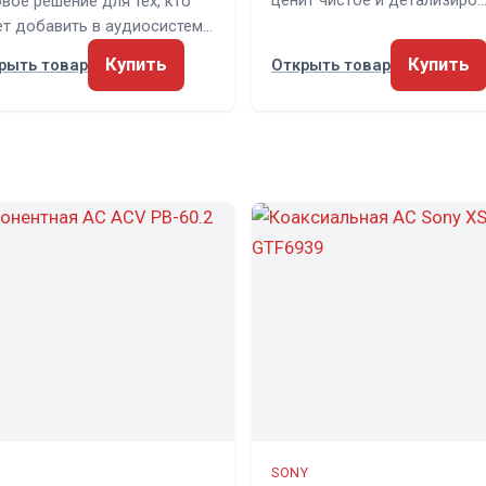
ценит чистое и детализиро
овое решение для тех, кто
ет добавить в аудиосистем…
Купить
Купить
рыть товар
Открыть товар
SONY