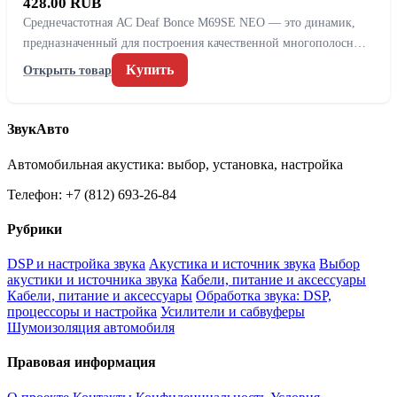
428.00 RUB
Среднечастотная АС Deaf Bonce M69SE NEO — это динамик,
предназначенный для построения качественной многополосн…
Купить
Открыть товар
ЗвукАвто
Автомобильная акустика: выбор, установка, настройка
Телефон: +7 (812) 693-26-84
Рубрики
DSP и настройка звука
Акустика и источник звука
Выбор
акустики и источника звука
Кабели, питание и аксессуары
Кабели, питание и аксессуары
Обработка звука: DSP,
процессоры и настройка
Усилители и сабвуферы
Шумоизоляция автомобиля
Правовая информация