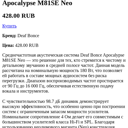
Apocalypse M81SE Neo
428.00 RUB
Купить
Бренд:
Deaf Bonce
Цена:
428.00 RUB
Среднечастотная акустическая система Deaf Bonce Apocalypse
M81SE Neo — это решение для тех, кто стремится к чистому и
детальному звучанию в средней полосе частот. Данная модель
рассчитана на номинальную мощность 180 Вт, что позволяет
ей работать в составе мощных аудиосистем без риска
перегрузки. Диапазон воспроизводимых частот простирается
от 90 Гц до 16 000 Гц, обеспечивая естественную подачу
вокала и инструментов.
С чувствительностью 98.7 дБ динамик демонстрирует
высокую эффективность, что особенно ценно при построении
систем с ограниченным запасом мощности усилителя.
Номинальное сопротивление 4 Ом делает его совместимым с
большинством усилителей класса Hi-Fi и SPL. Благодаря
использованию неодимового магнита (Neo) конструкция