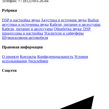
Телефон: +7 (812) 693-26-84
Рубрики
DSP и настройка звука
Акустика и источник звука
Выбор
акустики и источника звука
Кабели, питание и аксессуары
Кабели, питание и аксессуары
Обработка звука: DSP,
процессоры и настройка
Усилители и сабвуферы
Шумоизоляция автомобиля
Правовая информация
О проекте
Контакты
Конфиденциальность
Условия
использования
Дисклеймер
Соцсети