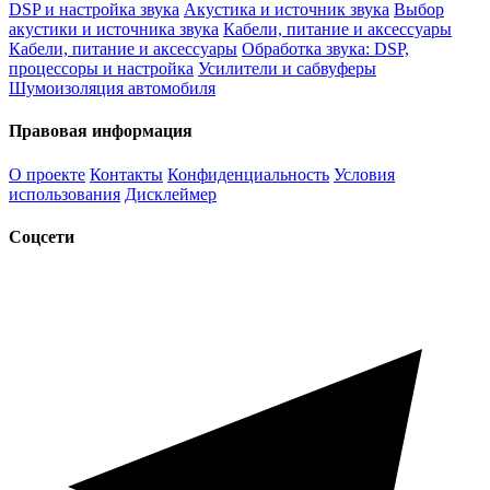
DSP и настройка звука
Акустика и источник звука
Выбор
акустики и источника звука
Кабели, питание и аксессуары
Кабели, питание и аксессуары
Обработка звука: DSP,
процессоры и настройка
Усилители и сабвуферы
Шумоизоляция автомобиля
Правовая информация
О проекте
Контакты
Конфиденциальность
Условия
использования
Дисклеймер
Соцсети