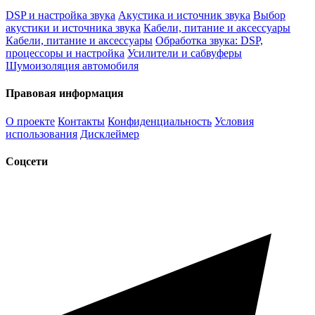
DSP и настройка звука
Акустика и источник звука
Выбор
акустики и источника звука
Кабели, питание и аксессуары
Кабели, питание и аксессуары
Обработка звука: DSP,
процессоры и настройка
Усилители и сабвуферы
Шумоизоляция автомобиля
Правовая информация
О проекте
Контакты
Конфиденциальность
Условия
использования
Дисклеймер
Соцсети