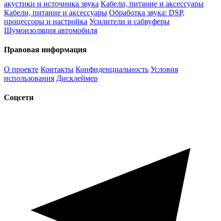
акустики и источника звука
Кабели, питание и аксессуары
Кабели, питание и аксессуары
Обработка звука: DSP,
процессоры и настройка
Усилители и сабвуферы
Шумоизоляция автомобиля
Правовая информация
О проекте
Контакты
Конфиденциальность
Условия
использования
Дисклеймер
Соцсети