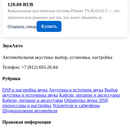
120.00 RUB
Коаксиальная акустическая система Pioneer TS-R1651S-2 — это
трёхполосное решение для тех, кто хочет обновить ш…
Купить
Открыть товар
ЗвукАвто
Автомобильная акустика: выбор, установка, настройка
Телефон: +7 (812) 693-26-84
Рубрики
DSP и настройка звука
Акустика и источник звука
Выбор
акустики и источника звука
Кабели, питание и аксессуары
Кабели, питание и аксессуары
Обработка звука: DSP,
процессоры и настройка
Усилители и сабвуферы
Шумоизоляция автомобиля
Правовая информация