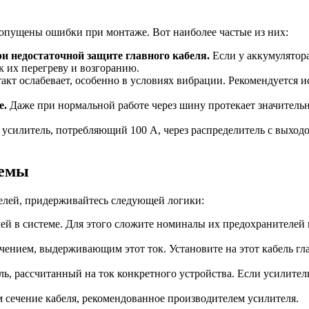
допущены ошибки при монтаже. Вот наиболее частые из них:
и недостаточной защите главного кабеля.
Если у аккумулятор
к их перегреву и возгоранию.
акт ослабевает, особенно в условиях вибрации. Рекомендуется 
е.
Даже при нормальной работе через шину протекает значительн
усилитель, потребляющий 100 А, через распределитель с выходо
темы
телей, придерживайтесь следующей логики:
й в системе. Для этого сложите номиналы их предохранителей и
сечением, выдерживающим этот ток. Установите на этот кабель г
ь, рассчитанный на ток конкретного устройства. Если усилител
м сечение кабеля, рекомендованное производителем усилителя.