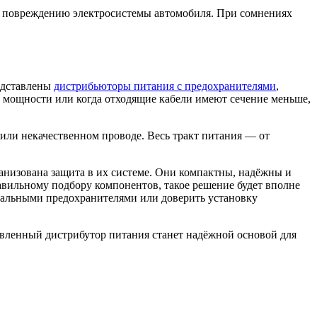
и повреждению электросистемы автомобиля. При сомнениях
редставлены
дистрибьюторы питания с предохранителями
,
 мощности или когда отходящие кабели имеют сечение меньше,
или некачественном проводе. Весь тракт питания — от
анизована защита в их системе. Они компактны, надёжны и
авильному подбору компонентов, такое решение будет вполне
дуальными предохранителями или доверить установку
овленный дистрибутор питания станет надёжной основой для