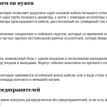
чем он нужен
которое позволяет разделить один силовой кабель большого сече
т одна труба большого диаметра, а затем с помощью коллектора 
лятора прокладывается кабель, рассчитанный на суммарный ток в
ическое соединение и избежать скруток, которые со временем о
из частых причин нестабильной работы усилителей, потери мощн
сути, компактный блок с одним входным и несколькими выходны
жду входом и выходами. Корпус обычно выполнен из прочного пл
оторые зажимается оголённый конец кабеля, или в виде стоек п
площадь контакта и меньший нагрев.
предохранителей
ачем покупать распределитель без предохранителей, если есть 
: