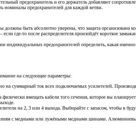
ельный предохранитель и его держатель добавляют сопротивлен
ь номиналы предохранителей для каждой ветви.
ы должны быть абсолютно уверены, что защита организована кор
если где-то после распределителя произойдёт короткое замыкани
ии индивидуальных предохранителей определить, какая именно 
нимание на следующие параметры:
ано на суммарный ток всех подключаемых усилителей. Производи
изически вмещать кабели того сечения, которое вы планируете
выходе.
лители на 2, 3 или 4 выхода. Выбирайте с запасом, чтобы в бу
елиям с медными или лужёными медными шинами. Алюминиевые