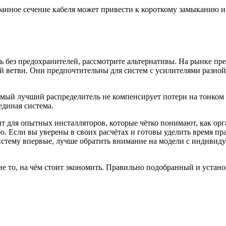
ранное сечение кабеля может привести к короткому замыканию 
ль без предохранителей, рассмотрите альтернативы. На рынке п
 ветви. Они предпочтительны для систем с усилителями разной
амый лучший распределитель не компенсирует потери на тонком 
единая система.
т для опытных инсталляторов, которые чётко понимают, как орг
. Если вы уверены в своих расчётах и готовы уделить время пр
систему впервые, лучше обратить внимание на модели с индиви
не то, на чём стоит экономить. Правильно подобранный и устан