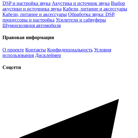
DSP и настройка звука
Акустика и источник звука
Выбор
акустики и источника звука
Кабели, питание и аксессуары
Кабели, питание и аксессуары
Обработка звука: DSP,
процессоры и настройка
Усилители и сабвуферы
Шумоизоляция автомобиля
Правовая информация
О проекте
Контакты
Конфиденциальность
Условия
использования
Дисклеймер
Соцсети