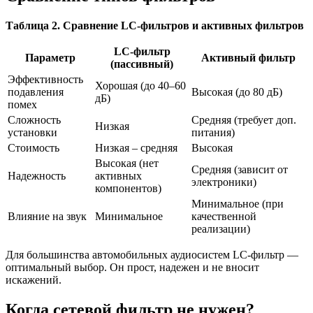
Таблица 2. Сравнение LC-фильтров и активных фильтров
LC-фильтр
Параметр
Активный фильтр
(пассивный)
Эффективность
Хорошая (до 40–60
подавления
Высокая (до 80 дБ)
дБ)
помех
Сложность
Средняя (требует доп.
Низкая
установки
питания)
Стоимость
Низкая – средняя
Высокая
Высокая (нет
Средняя (зависит от
Надежность
активных
электроники)
компонентов)
Минимальное (при
Влияние на звук
Минимальное
качественной
реализации)
Для большинства автомобильных аудиосистем LC-фильтр —
оптимальный выбор. Он прост, надежен и не вносит
искажений.
Когда сетевой фильтр не нужен?