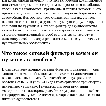
Вы когда-нибудь замечали, что при включении кондиционера
или стеклоподъемников из динамиков доносится назойливый
треск, а басы становятся «грязными» и теряют четкость? Это
прямое следствие помех, которые «плывут» по бортовой сети
автомобиля. Вопрос не в том, слышите ли вы их, а в том,
насколько сильно они разрушают звуковую сцену, которую вы
собирали по крупицам. Сетевой фильтр для аудиосистемы
автомобиля — это не прихоть и не маркетинговый изыск, а
зачастую единственный способ вернуть звуку чистоту и
динамику, особенно когда речь идет о мощных усилителях и
чувствительных компонентах.
Что такое сетевой фильтр и зачем он
нужен в автомобиле?
В бытовой электронике сетевые фильтры привычны — они
защищают домашний кинотеатр от скачков напряжения и
высокочастотных помех. В автомобиле ситуация иная:
бортовая сеть 12 В (или 24 В для коммерческого транспорта)
изначально «грязная». Генератор, система зажигания,
моторчики вентиляторов, реле, блоки управления — всё это
генерирует импульсные помехи, которые накладываются на
питание аудиосистемы.