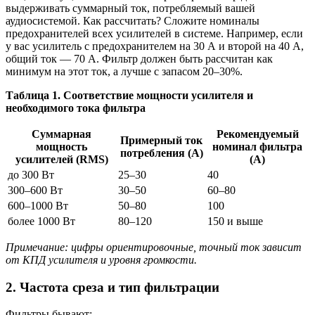
выдерживать суммарный ток, потребляемый вашей
аудиосистемой. Как рассчитать? Сложите номиналы
предохранителей всех усилителей в системе. Например, если
у вас усилитель с предохранителем на 30 А и второй на 40 А,
общий ток — 70 А. Фильтр должен быть рассчитан как
минимум на этот ток, а лучше с запасом 20–30%.
Таблица 1. Соответствие мощности усилителя и
необходимого тока фильтра
Суммарная
Рекомендуемый
Примерный ток
мощность
номинал фильтра
потребления (А)
усилителей (RMS)
(А)
до 300 Вт
25–30
40
300–600 Вт
30–50
60–80
600–1000 Вт
50–80
100
более 1000 Вт
80–120
150 и выше
Примечание: цифры ориентировочные, точный ток зависит
от КПД усилителя и уровня громкости.
2. Частота среза и тип фильтрации
Фильтры бывают: