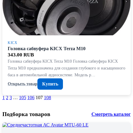
KICX
Головка сабвуфера KICX Terza M10
343.00 RUB
Головка сабвуфера KICX Terza M10 Головка сабвуфера KICX
Terza M10 предназначена для создания глубокого и насыщенного
баса в автомобильной аудиосистеме. Модель р…
Купить
Открыть товар
1
2
3
…
105
106
107
108
Подборка товаров
Смотреть каталог