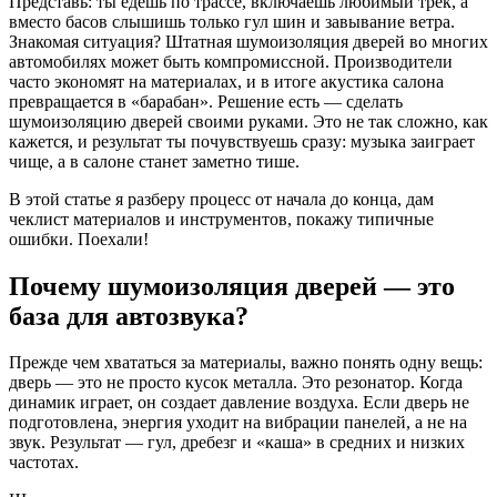
Представь: ты едешь по трассе, включаешь любимый трек, а
вместо басов слышишь только гул шин и завывание ветра.
Знакомая ситуация? Штатная шумоизоляция дверей во многих
автомобилях может быть компромиссной. Производители
часто экономят на материалах, и в итоге акустика салона
превращается в «барабан». Решение есть — сделать
шумоизоляцию дверей своими руками. Это не так сложно, как
кажется, и результат ты почувствуешь сразу: музыка заиграет
чище, а в салоне станет заметно тише.
В этой статье я разберу процесс от начала до конца, дам
чеклист материалов и инструментов, покажу типичные
ошибки. Поехали!
Почему шумоизоляция дверей — это
база для автозвука?
Прежде чем хвататься за материалы, важно понять одну вещь:
дверь — это не просто кусок металла. Это резонатор. Когда
динамик играет, он создает давление воздуха. Если дверь не
подготовлена, энергия уходит на вибрации панелей, а не на
звук. Результат — гул, дребезг и «каша» в средних и низких
частотах.