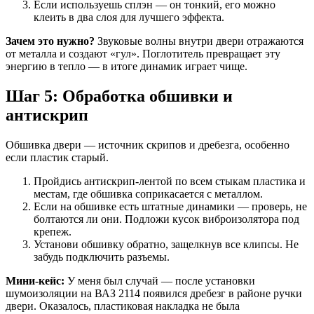
Если используешь сплэн — он тонкий, его можно
клеить в два слоя для лучшего эффекта.
Зачем это нужно?
Звуковые волны внутри двери отражаются
от металла и создают «гул». Поглотитель превращает эту
энергию в тепло — в итоге динамик играет чище.
Шаг 5: Обработка обшивки и
антискрип
Обшивка двери — источник скрипов и дребезга, особенно
если пластик старый.
Пройдись антискрип-лентой по всем стыкам пластика и
местам, где обшивка соприкасается с металлом.
Если на обшивке есть штатные динамики — проверь, не
болтаются ли они. Подложи кусок виброизолятора под
крепеж.
Установи обшивку обратно, защелкнув все клипсы. Не
забудь подключить разъемы.
Мини-кейс:
У меня был случай — после установки
шумоизоляции на ВАЗ 2114 появился дребезг в районе ручки
двери. Оказалось, пластиковая накладка не была