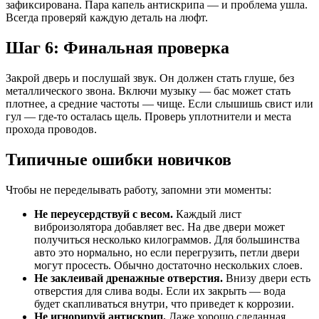
зафиксирована. Пара капель антискрипа — и проблема ушла.
Всегда проверяй каждую деталь на люфт.
Шаг 6: Финальная проверка
Закрой дверь и послушай звук. Он должен стать глуше, без
металлического звона. Включи музыку — бас может стать
плотнее, а средние частоты — чище. Если слышишь свист или
гул — где-то осталась щель. Проверь уплотнители и места
прохода проводов.
Типичные ошибки новичков
Чтобы не переделывать работу, запомни эти моменты:
Не переусердствуй с весом.
Каждый лист
виброизолятора добавляет вес. На две двери может
получиться несколько килограммов. Для большинства
авто это нормально, но если перегрузить, петли двери
могут просесть. Обычно достаточно нескольких слоев.
Не заклеивай дренажные отверстия.
Внизу двери есть
отверстия для слива воды. Если их закрыть — вода
будет скапливаться внутри, что приведет к коррозии.
Не игнорируй антискрип.
Даже хорошо сделанная