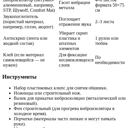
Гасит вибрации
алюминиевый, например,
формата 50×75
металла
STP, Шумоff, Comfort Mat)
см
Звукопоглотитель
Поглощает
(пористый материал,
2–3 листа
отражения звука
например, сплэн, акцент)
Убирает скрип
Антискрип (лента или
пластика и
1 рулон или
жидкий состав)
штатных
тюбик
элементов
Клей (если материал
Для фиксации
По
самоклеящийся — не
несамоклеящихся
необходимости
нужен)
слоев
Инструменты
Набор пластиковых клипс для снятия обшивки.
Ножницы или строительный нож.
Валик для прикатки виброизоляции (металлический или
резиновый).
Фен строительный (для прогрева виброизолятора в
холодное время).
Перчатки (материалы часто липкие и могут пачкать
руки).