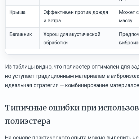
Крыша
Эффективен против дождя
Может с
и ветра
массу
Багажник
Хорош для акустической
Предпоч
обработки
виброиз
Из таблицы видно, что полиэстер оптимален для з
но уступает традиционным материалам в виброизоля
идеальная стратегия — комбинирование материалов
Типичные ошибки при использо
полиэстера
На основе практического опыта можно выделить н