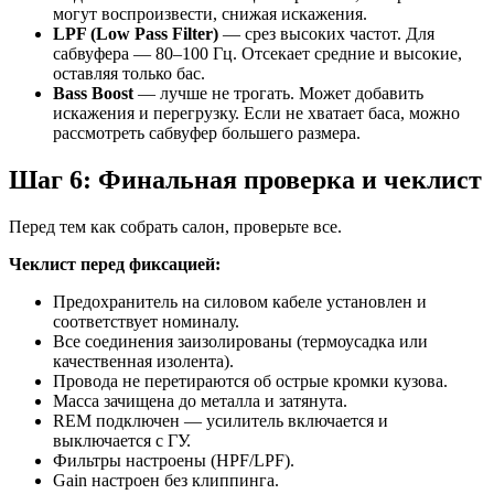
могут воспроизвести, снижая искажения.
LPF (Low Pass Filter)
— срез высоких частот. Для
сабвуфера — 80–100 Гц. Отсекает средние и высокие,
оставляя только бас.
Bass Boost
— лучше не трогать. Может добавить
искажения и перегрузку. Если не хватает баса, можно
рассмотреть сабвуфер большего размера.
Шаг 6: Финальная проверка и чеклист
Перед тем как собрать салон, проверьте все.
Чеклист перед фиксацией:
Предохранитель на силовом кабеле установлен и
соответствует номиналу.
Все соединения заизолированы (термоусадка или
качественная изолента).
Провода не перетираются об острые кромки кузова.
Масса зачищена до металла и затянута.
REM подключен — усилитель включается и
выключается с ГУ.
Фильтры настроены (HPF/LPF).
Gain настроен без клиппинга.