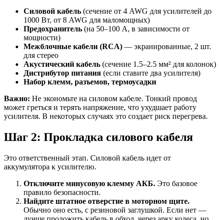
Силовой кабель
(сечение от 4 AWG для усилителей до
1000 Вт, от 8 AWG для маломощных)
Предохранитель
(на 50–100 А, в зависимости от
мощности)
Межблочные кабели (RCA)
— экранированные, 2 шт.
для стерео
Акустический кабель
(сечение 1.5–2.5 мм² для колонок)
Дистрибутор питания
(если ставите два усилителя)
Набор клемм, разъемов, термоусадки
Важно:
Не экономьте на силовом кабеле. Тонкий провод
может греться и терять напряжение, что ухудшает работу
усилителя. В некоторых случаях это создает риск перегрева.
Шаг 2: Прокладка силового кабеля
Это ответственный этап. Силовой кабель идет от
аккумулятора к усилителю.
Отключите минусовую клемму АКБ.
Это базовое
правило безопасности.
Найдите штатное отверстие в моторном щите.
Обычно оно есть, с резиновой заглушкой. Если нет —
лучше проложить кабель в обход, через арку колеса, но