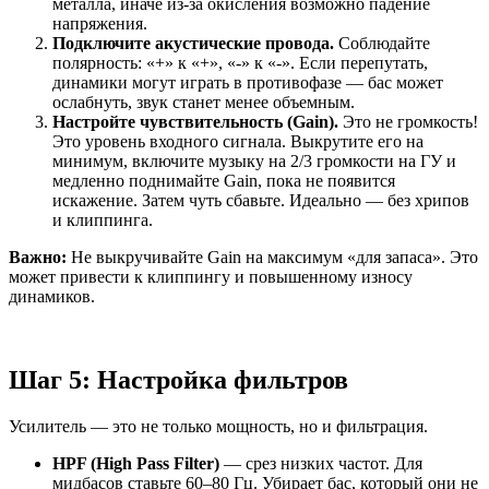
металла, иначе из-за окисления возможно падение
напряжения.
Подключите акустические провода.
Соблюдайте
полярность: «+» к «+», «-» к «-». Если перепутать,
динамики могут играть в противофазе — бас может
ослабнуть, звук станет менее объемным.
Настройте чувствительность (Gain).
Это не громкость!
Это уровень входного сигнала. Выкрутите его на
минимум, включите музыку на 2/3 громкости на ГУ и
медленно поднимайте Gain, пока не появится
искажение. Затем чуть сбавьте. Идеально — без хрипов
и клиппинга.
Важно:
Не выкручивайте Gain на максимум «для запаса». Это
может привести к клиппингу и повышенному износу
динамиков.
Шаг 5: Настройка фильтров
Усилитель — это не только мощность, но и фильтрация.
HPF (High Pass Filter)
— срез низких частот. Для
мидбасов ставьте 60–80 Гц. Убирает бас, который они не