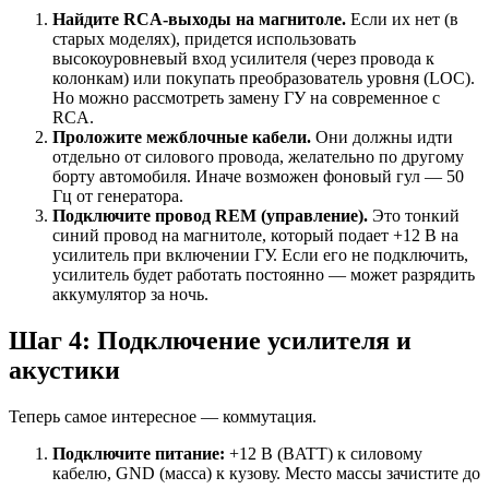
Найдите RCA-выходы на магнитоле.
Если их нет (в
старых моделях), придется использовать
высокоуровневый вход усилителя (через провода к
колонкам) или покупать преобразователь уровня (LOC).
Но можно рассмотреть замену ГУ на современное с
RCA.
Проложите межблочные кабели.
Они должны идти
отдельно от силового провода, желательно по другому
борту автомобиля. Иначе возможен фоновый гул — 50
Гц от генератора.
Подключите провод REM (управление).
Это тонкий
синий провод на магнитоле, который подает +12 В на
усилитель при включении ГУ. Если его не подключить,
усилитель будет работать постоянно — может разрядить
аккумулятор за ночь.
Шаг 4: Подключение усилителя и
акустики
Теперь самое интересное — коммутация.
Подключите питание:
+12 В (BATT) к силовому
кабелю, GND (масса) к кузову. Место массы зачистите до