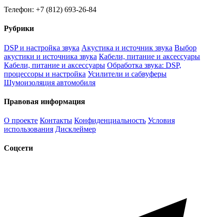
Телефон: +7 (812) 693-26-84
Рубрики
DSP и настройка звука
Акустика и источник звука
Выбор
акустики и источника звука
Кабели, питание и аксессуары
Кабели, питание и аксессуары
Обработка звука: DSP,
процессоры и настройка
Усилители и сабвуферы
Шумоизоляция автомобиля
Правовая информация
О проекте
Контакты
Конфиденциальность
Условия
использования
Дисклеймер
Соцсети