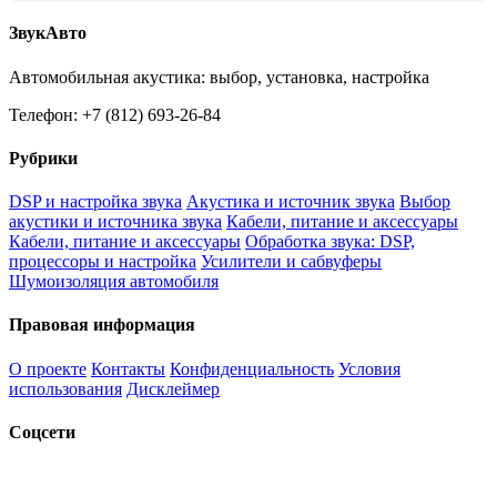
ЗвукАвто
Автомобильная акустика: выбор, установка, настройка
Телефон: +7 (812) 693-26-84
Рубрики
DSP и настройка звука
Акустика и источник звука
Выбор
акустики и источника звука
Кабели, питание и аксессуары
Кабели, питание и аксессуары
Обработка звука: DSP,
процессоры и настройка
Усилители и сабвуферы
Шумоизоляция автомобиля
Правовая информация
О проекте
Контакты
Конфиденциальность
Условия
использования
Дисклеймер
Соцсети