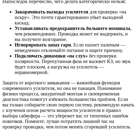
Напоследок перечислю, чего делать категорически нельзя:
Закорачивать выходы усилителя
для проверки «на
искру». Это почти гарантированно убьет выходной
каскад.
Устанавливать предохранитель большего номинала
,
чем рекомендовано. Проводка может не выдержать, и
вы получите возгорание.
Игнорировать запах гари
. Если пахнет паленым —
немедленно отключайте питание и ищите причину.
Подключать динамики «на слух»
без проверки
полярности. Перепутанная фаза не вызовет КЗ, но звук
будет плоским, а нагрузка на усилитель —
неравномерной.
Защита от короткого замыкания — важнейшая функция
современного усилителя, но она не панацея. Понимание
физики процесса, аккуратный монтаж и своевременная
диагностика помогут избежать большинства проблем. Если
вы только собираете свою первую систему, рекомендую начать
с изучения основ расчета мощности усилителя и правил
выбора сабвуфера — это убережет вас от типичных ошибок
новичков. Помните: лучше потратить лишний час на
проверку проводки, чем потом менять сгоревший усилитель.