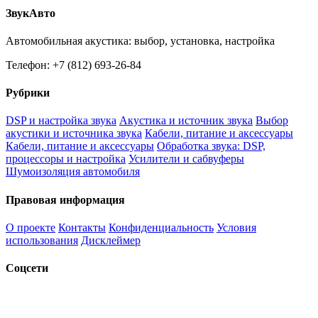
ЗвукАвто
Автомобильная акустика: выбор, установка, настройка
Телефон: +7 (812) 693-26-84
Рубрики
DSP и настройка звука
Акустика и источник звука
Выбор
акустики и источника звука
Кабели, питание и аксессуары
Кабели, питание и аксессуары
Обработка звука: DSP,
процессоры и настройка
Усилители и сабвуферы
Шумоизоляция автомобиля
Правовая информация
О проекте
Контакты
Конфиденциальность
Условия
использования
Дисклеймер
Соцсети