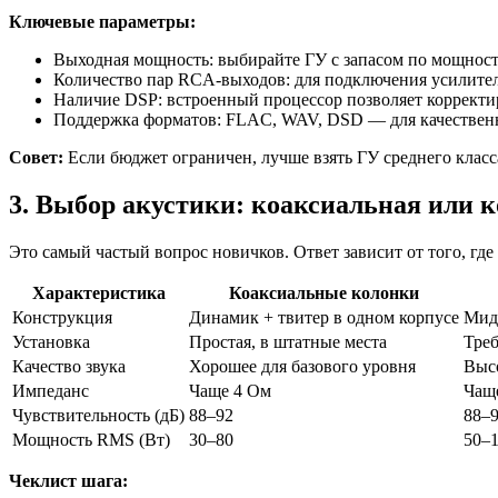
Ключевые параметры:
Выходная мощность: выбирайте ГУ с запасом по мощност
Количество пар RCA-выходов: для подключения усилител
Наличие DSP: встроенный процессор позволяет корректир
Поддержка форматов: FLAC, WAV, DSD — для качественн
Совет:
Если бюджет ограничен, лучше взять ГУ среднего класс
3. Выбор акустики: коаксиальная или 
Это самый частый вопрос новичков. Ответ зависит от того, гд
Характеристика
Коаксиальные колонки
Конструкция
Динамик + твитер в одном корпусе
Мидб
Установка
Простая, в штатные места
Треб
Качество звука
Хорошее для базового уровня
Высо
Импеданс
Чаще 4 Ом
Чаще
Чувствительность (дБ)
88–92
88–
Мощность RMS (Вт)
30–80
50–
Чеклист шага: