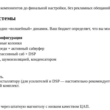
компонентов до финальной настройки, без рекламных обещаний
истемы
 один «волшебный» динамик. Ваш бюджет определяет, что вы мож
онфигурация
ьные колонки
реди + активный сабвуфер
 пассивный саб + DSP
, шумоизоляцией, конденсатором
ь.
инсталлятору (для усилителей и DSP — настоятельно рекомендует
й комплект.
 через штатную магнитолу с низким качеством ЦАП.