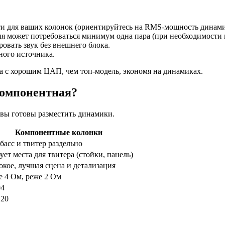
и для ваших колонок (ориентируйтесь на RMS-мощность динами
я может потребоваться минимум одна пара (при необходимости и
овать звук без внешнего блока.
ого источника.
а с хорошим ЦАП, чем топ-модель, экономя на динамиках.
компонентная?
е вы готовы разместить динамики.
Компонентные колонки
асс и твитер раздельно
ует места для твитера (стойки, панель)
кое, лучшая сцена и детализация
 4 Ом, реже 2 Ом
94
120