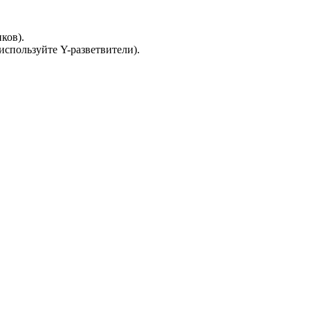
ков).
спользуйте Y-разветвители).