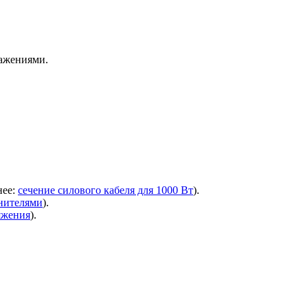
кажениями.
нее:
сечение силового кабеля для 1000 Вт
).
анителями
).
яжения
).