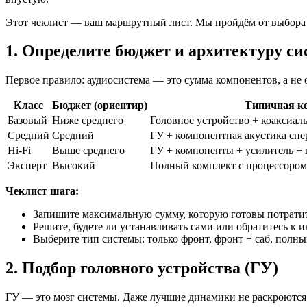
Этот чеклист — ваш маршрутный лист. Мы пройдём от выбора 
1. Определите бюджет и архитектуру с
Первое правило: аудиосистема — это сумма компонентов, а не
Класс
Бюджет (ориентир)
Типичная к
Базовый
Ниже среднего
Головное устройство + коаксиал
Средний
Средний
ГУ + компонентная акустика спе
Hi-Fi
Выше среднего
ГУ + компоненты + усилитель +
Эксперт
Высокий
Полный комплект с процессором
Чеклист шага:
Запишите максимальную сумму, которую готовы потратит
Решите, будете ли устанавливать сами или обратитесь к 
Выберите тип системы: только фронт, фронт + саб, полны
2. Подбор головного устройства (ГУ)
ГУ — это мозг системы. Даже лучшие динамики не раскроются