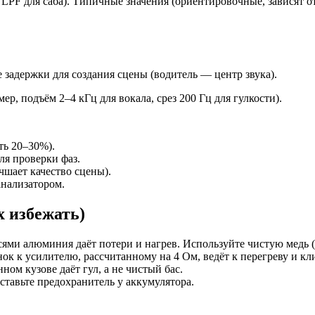
 LPF для саба). Типичные значения (ориентировочные, зависят о
 задержки для создания сцены (водитель — центр звука).
, подъём 2–4 кГц для вокала, срез 200 Гц для гулкости).
ть 20–30%).
ля проверки фаз.
чшает качество сцены).
анализатором.
х избежать)
ми алюминия даёт потери и нагрев. Используйте чистую медь 
к к усилителю, рассчитанному на 4 Ом, ведёт к перегреву и кл
ом кузове даёт гул, а не чистый бас.
ставьте предохранитель у аккумулятора.