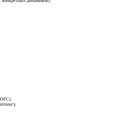
т конкретных динамиков):
(OFC).
иппингу.