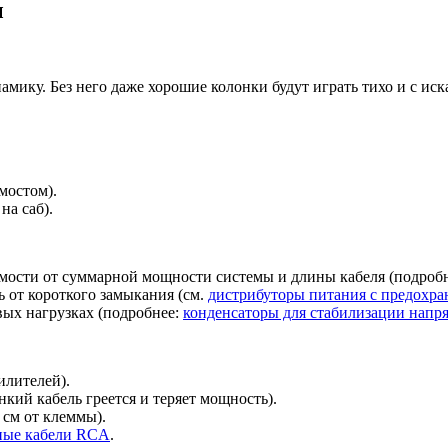
ы
амику. Без него даже хорошие колонки будут играть тихо и с ис
мостом).
на саб).
имости от суммарной мощности системы и длины кабеля (подроб
 от короткого замыкания (см.
дистрибуторы питания с предохр
вых нагрузках (подробнее:
конденсаторы для стабилизации напр
илителей).
нкий кабель греется и теряет мощность).
 см от клеммы).
ные кабели RCA
.