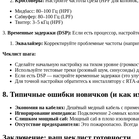
Кроссоверы:
Настройте частоты среза (HPF для колонок,
Мидбасс: 80–100 Гц (HPF)
Сабвуфер: 80–100 Гц (LPF)
Твитер: 3–5 кГц (HPF)
3.
Временные задержки (DSP):
Если есть процессор, настройте
Эквалайзер:
Корректируйте проблемные частоты (например
Чеклист шага:
Сделайте начальную настройку на тихом уровне (громкос
Используйте тестовые треки (розовый шум, синусоиды) д
Если есть DSP — настройте временные задержки (это улу
Для точной настройки обратитесь к инсталлятору с RTA-
8. Типичные ошибки новичков (и как и
Экономия на кабелях:
Дешёвый медный кабель с примеся
Игнорирование импеданса:
Подключение 2-омных колоно
Слишком мощный саб:
Мощный саб в плохо изолированн
Отсутствие предохранителя:
Это пожароопасно. Всегда 
Заключение: ваш чеклист готовности