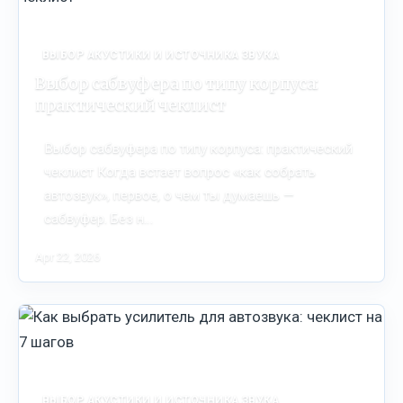
ВЫБОР АКУСТИКИ И ИСТОЧНИКА ЗВУКА
Выбор сабвуфера по типу корпуса:
практический чеклист
Выбор сабвуфера по типу корпуса: практический
чеклист Когда встает вопрос «как собрать
автозвук», первое, о чем ты думаешь —
сабвуфер. Без н…
Apr 22, 2026
ВЫБОР АКУСТИКИ И ИСТОЧНИКА ЗВУКА