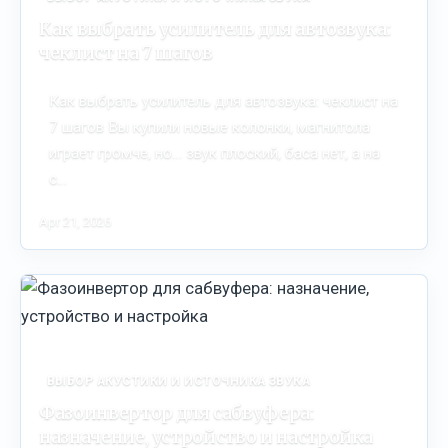
Как выбрать усилитель для автозвука:
чеклист на 7 шагов
Как выбрать усилитель для автозвука: чеклист на
7 шагов Вы купили новые колонки, магнитола
играет громче, но… звук плоский, баса нет, а на
с…
Apr 21, 2026
ВЫБОР АКУСТИКИ И ИСТОЧНИКА ЗВУКА
Фазоинвертор для сабвуфера:
назначение, устройство и настройка