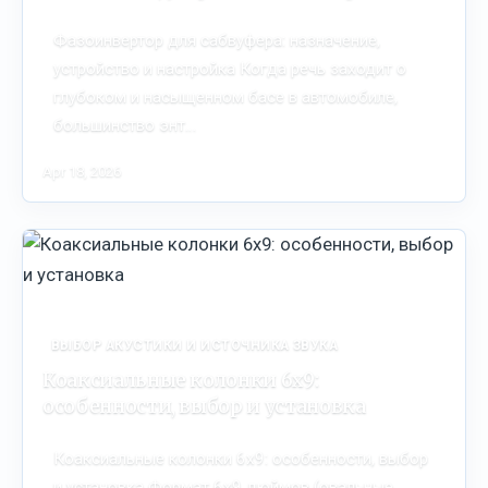
Фазоинвертор для сабвуфера: назначение,
устройство и настройка Когда речь заходит о
глубоком и насыщенном басе в автомобиле,
большинство энт…
Apr 18, 2026
ВЫБОР АКУСТИКИ И ИСТОЧНИКА ЗВУКА
Коаксиальные колонки 6x9:
особенности, выбор и установка
Коаксиальные колонки 6x9: особенности, выбор
и установка Формат 6x9 дюймов (овальные