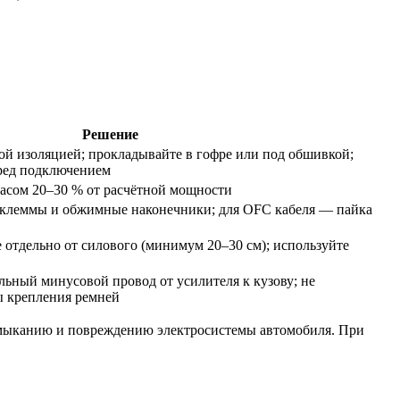
Решение
той изоляцией; прокладывайте в гофре или под обшивкой;
еред подключением
апасом 20–30 % от расчётной мощности
 клеммы и обжимные наконечники; для OFC кабеля — пайка
отдельно от силового (минимум 20–30 см); используйте
льный минусовой провод от усилителя к кузову; не
ы крепления ремней
замыканию и повреждению электросистемы автомобиля. При