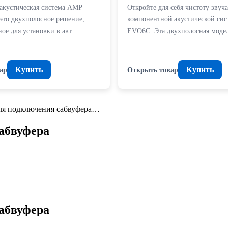
 акустическая система AMP
Откройте для себя чистоту звуч
то двухполосное решение,
компонентной акустической сис
ное для установки в авт…
EVO6C. Эта двухполосная моде
Купить
Купить
ар
Открыть товар
для подключения сабвуфера…
абвуфера
абвуфера