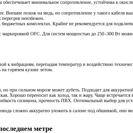
 обеспечивает минимальное сопротивление, устойчива к окисл
г. Внешне похож на медь, но сопротивление у такого кабеля в
х перегрев неизбежен.
х бюджетных комплектах. Крайне не рекомендуется для подключ
 с маркировкой OFC. Для систем мощностью до 250–300 Вт можно
вой к вибрациям, перепадам температур и воздействию техничес
 на горячем кузове летом.
, но при сильном морозе может дубеть. Подходит для аккуратно
кая. Хорошо переносит как холод, так и жару. Чаще встречается 
гибкость силикона, прочность ПВХ. Оптимальный выбор для уст
ровода сложно аккуратно уложить в салоне под обшивкой, они м
последнем метре