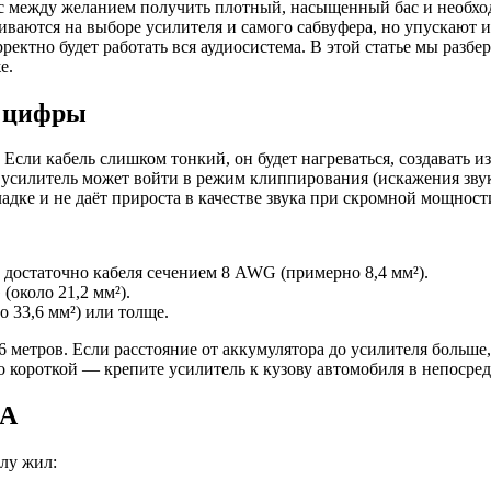
с между желанием получить плотный, насыщенный бас и необхо
чиваются на выборе усилителя и самого сабвуфера, но упускают 
ректно будет работать вся аудиосистема. В этой статье мы разб
е.
о цифры
Если кабель слишком тонкий, он будет нагреваться, создавать 
м усилитель может войти в режим клиппирования (искажения звук
ладке и не даёт прироста в качестве звука при скромной мощност
достаточно кабеля сечением 8 AWG (примерно 8,4 мм²).
около 21,2 мм²).
 33,6 мм²) или толще.
метров. Если расстояние от аккумулятора до усилителя больше,
 короткой — крепите усилитель к кузову автомобиля в непосред
CA
лу жил: