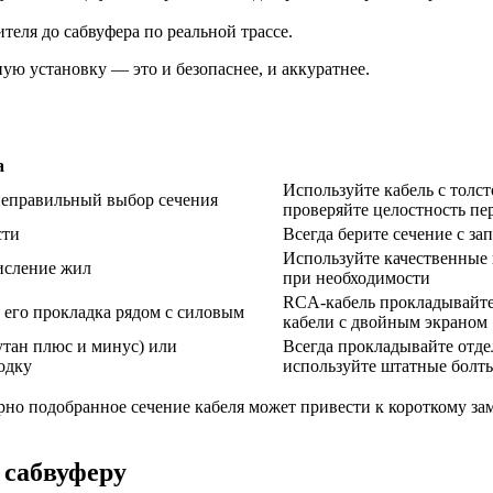
теля до сабвуфера по реальной трассе.
ую установку — это и безопаснее, и аккуратнее.
а
Используйте кабель с толс
неправильный выбор сечения
проверяйте целостность п
сти
Всегда берите сечение с з
Используйте качественные
исление жил
при необходимости
RCA-кабель прокладывайте 
 его прокладка рядом с силовым
кабели с двойным экраном
тан плюс и минус) или
Всегда прокладывайте отде
одку
используйте штатные болт
рно подобранное сечение кабеля может привести к короткому 
 сабвуферу