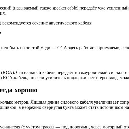
ческий (называемый также speaker cable) передаёт уже усиленный
ия.
 рекомендуется сечение акустического кабеля:
в.
олжен быть из чистой меди — CCA здесь работает приемлемо, есл
м (RCA). Сигнальный кабель передаёт низкоуровневый сигнал о
RCA-кабель, но если усилитель поддерживает стереовход, можн
сегда хорошо
колько метров. Лишняя длина силового кабеля увеличивает сопро
бшивкой, а небрежно свёрнутая бухта может стать источником на
 усилителя (с учётом трассы — под порогами, через моторный отс