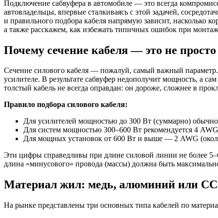
Подключение сабвуфера в автомобиле — это всегда компромис
автовладельцы, впервые сталкиваясь с этой задачей, сосредота
и правильного подбора кабеля напрямую зависит, насколько кор
а также расскажем, как избежать типичных ошибок при монтаж
Почему сечение кабеля — это не прост
Сечение силового кабеля — пожалуй, самый важный параметр. 
усилителе. В результате сабвуфер недополучит мощность, а са
толстый кабель не всегда оправдан: он дороже, сложнее в прок
Правило подбора силового кабеля:
Для усилителей мощностью до 300 Вт (суммарно) обычно 
Для систем мощностью 300–600 Вт рекомендуется 4 AWG (
Для мощных установок от 600 Вт и выше — 2 AWG (около
Эти цифры справедливы при длине силовой линии не более 5–6 
длина «минусового» провода (массы) должна быть максимально
Материал жил: медь, алюминий или C
На рынке представлены три основных типа кабелей по материа