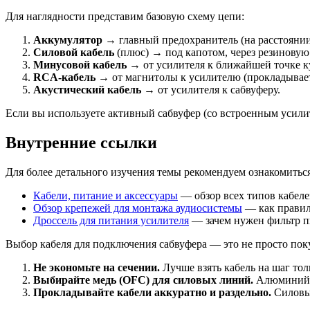
Для наглядности представим базовую схему цепи:
Аккумулятор
→ главный предохранитель (на расстоянии 
Силовой кабель
(плюс) → под капотом, через резиновую
Минусовой кабель
→ от усилителя к ближайшей точке ку
RCA-кабель
→ от магнитолы к усилителю (прокладываетс
Акустический кабель
→ от усилителя к сабвуферу.
Если вы используете активный сабвуфер (со встроенным усилит
Внутренние ссылки
Для более детального изучения темы рекомендуем ознакомитьс
Кабели, питание и аксессуары
— обзор всех типов кабелей
Обзор крепежей для монтажа аудиосистемы
— как правиль
Дроссель для питания усилителя
— зачем нужен фильтр пи
Выбор кабеля для подключения сабвуфера — это не просто пок
Не экономьте на сечении.
Лучше взять кабель на шаг тол
Выбирайте медь (OFC) для силовых линий.
Алюминий 
Прокладывайте кабели аккуратно и раздельно.
Силовые