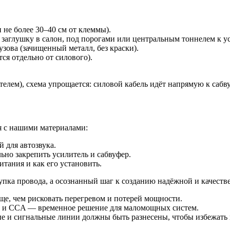
не более 30–40 см от клеммы).
 заглушку в салон, под порогами или центральным тоннелем к у
зова (зачищенный металл, без краски).
я отдельно от силового).
елем), схема упрощается: силовой кабель идёт напрямую к сабв
я с нашими материалами:
 для автозвука.
но закрепить усилитель и сабвуфер.
тания и как его установить.
упка провода, а осознанный шаг к созданию надёжной и качеств
ще, чем рисковать перегревом и потерей мощности.
и CCA — временное решение для маломощных систем.
 и сигнальные линии должны быть разнесены, чтобы избежать 