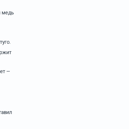
я медь
туго.
ержит
ет —
тавил