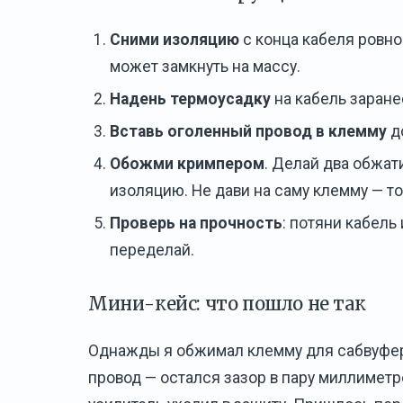
Сними изоляцию
с конца кабеля ровно
может замкнуть на массу.
Надень термоусадку
на кабель заране
Вставь оголенный провод в клемму
до
Обожми кримпером
. Делай два обжат
изоляцию. Не дави на саму клемму — то
Проверь на прочность
: потяни кабель
переделай.
Мини-кейс: что пошло не так
Однажды я обжимал клемму для сабвуферн
провод — остался зазор в пару миллиметро