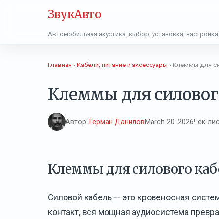
ЗвукАвто
Автомобильная акустика: выбор, установка, настройка
Главная
›
Кабели, питание и аксессуары
› Клеммы для си
Клеммы для силового
Автор:
Герман Данилов
March 20, 2026
Чек-ли
Клеммы для силового каб
Силовой кабель — это кровеносная система
контакт, вся мощная аудиосистема превраща