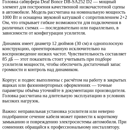
Головка сабвуфера Deaf Bonce DB-SA252 D2 — мощный
элемент для построения качественной низкочастотной сцены
в автомобиле. Модель рассчитана на номинальную мощность
1000 Вт и оснащена звуковой катушкой с сопротивлением 2+2
Ом, что открывает гибкие возможности для подключения в
различных схемах — последовательно или параллельно, в
зависимости от конфигурации усилителя.
Динамик имеет диаметр 12 дюймов (30 см) и однополосную
конструкцию, ориентированную исключительно на
воспроизведение низких частот. Чувствительность составляет
85 дБ — этот показатель стоит учитывать при подборе
усилителя мощности, чтобы обеспечить достаточный запас
громкости и контроль над динамиком.
Корпус и подвес выполнены с расчётом на работу в закрытых
ящиках или фазоинверторных оформлениях — точные
параметры объёма уточняйте в документации производителя.
Головка рассчитана на длительную эксплуатацию в условиях
высоких нагрузок.
Важно: неправильная установка усилителя или неверно
подобранное сечение кабеля может привести к короткому
замыканию и повреждению электросистемы автомобиля. При
сомнениях обращайся к профессиональному инсталлятору.