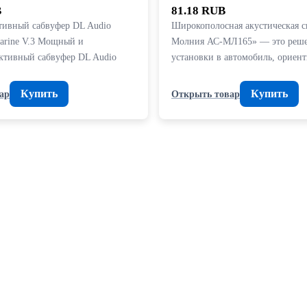
B
81.18 RUB
тивный сабвуфер DL Audio
Широкополосная акустическая с
Marine V.3 Мощный и
Молния АС-МЛ165» — это реше
ктивный сабвуфер DL Audio
установки в автомобиль, орие
Купить
Купить
ар
Открыть товар