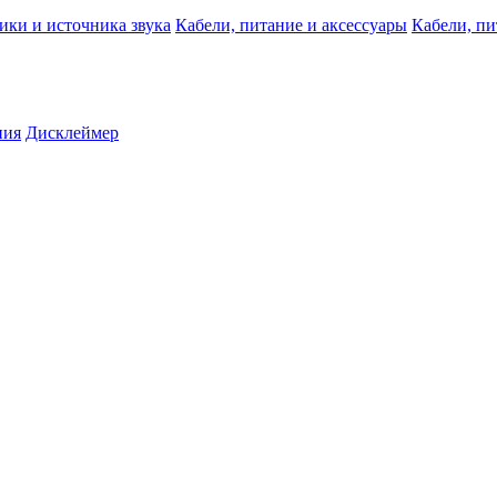
ики и источника звука
Кабели, питание и аксессуары
Кабели, пи
ния
Дисклеймер