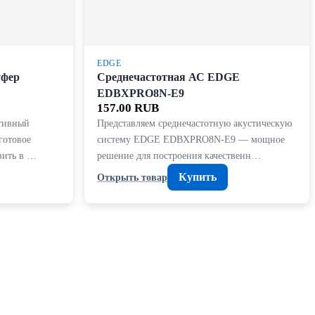
EDGE
уфер
Среднечастотная АС EDGE
EDBXPRO8N-E9
157.00 RUB
ктивный
Представляем среднечастотную акустическую
готовое
систему EDGE EDBXPRO8N-E9 — мощное
авить в …
решение для построения качественн…
Купить
Открыть товар