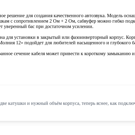
ое решение для создания качественного автозвука. Модель осн
кам с сопротивлением 2 Ом + 2 Ом, сабвуфер можно гибко подк
ает уверенный бас при достаточном усилении.
а для установки в закрытый или фазоинверторный корпус. Корп
Молния 12» подойдет для любителей насыщенного и глубокого бас
ранное сечение кабеля может привести к короткому замыканию 
о две катушки и нужный объём корпуса, теперь яснее, как подкл