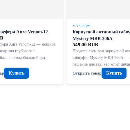
MYSTERY
бвуфера Aura Venom-12
Корпусной активный сабв
UB
Mystery MBB-306A
уфера Aura Venom-12 — мощное
549.00 RUB
оздания глубокого и
Представляем вам корпусной а
баса в автомобильной ауд…
сабвуфер Mystery MBB-306A — 
решение для тех, кто хочет доб
Купить
Купить
ар
Открыть товар