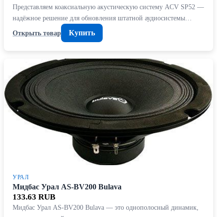
Представляем коаксиальную акустическую систему ACV SP52 —
надёжное решение для обновления штатной аудиосистемы…
Купить
Открыть товар
УРАЛ
Мидбас Урал AS-BV200 Bulava
133.63 RUB
Мидбас Урал AS-BV200 Bulava — это однополосный динамик,