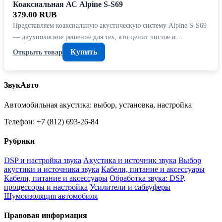
Коаксиальная АС Alpine S-S69
379.00 RUB
Представляем коаксиальную акустическую систему Alpine S-S69
— двухполосное решение для тех, кто ценит чистое и…
Купить
Открыть товар
ЗвукАвто
Автомобильная акустика: выбор, установка, настройка
Телефон: +7 (812) 693-26-84
Рубрики
DSP и настройка звука
Акустика и источник звука
Выбор
акустики и источника звука
Кабели, питание и аксессуары
Кабели, питание и аксессуары
Обработка звука: DSP,
процессоры и настройка
Усилители и сабвуферы
Шумоизоляция автомобиля
Правовая информация