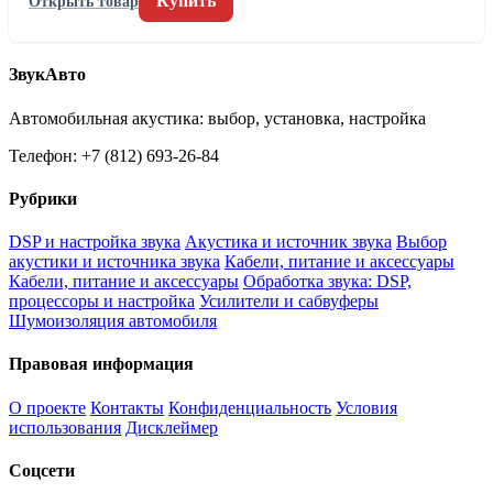
Купить
Открыть товар
ЗвукАвто
Автомобильная акустика: выбор, установка, настройка
Телефон: +7 (812) 693-26-84
Рубрики
DSP и настройка звука
Акустика и источник звука
Выбор
акустики и источника звука
Кабели, питание и аксессуары
Кабели, питание и аксессуары
Обработка звука: DSP,
процессоры и настройка
Усилители и сабвуферы
Шумоизоляция автомобиля
Правовая информация
О проекте
Контакты
Конфиденциальность
Условия
использования
Дисклеймер
Соцсети