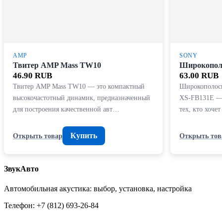
AMP
SONY
Твитер AMP Mass TW10
Широкопол
46.90 RUB
63.00 RUB
Твитер AMP Mass TW10 — это компактный
Широкополосн
высокочастотный динамик, предназначенный
XS-FB131E — 
для построения качественной авт…
тех, кто хоче
Купить
Открыть товар
Открыть тов
ЗвукАвто
Автомобильная акустика: выбор, установка, настройка
Телефон: +7 (812) 693-26-84