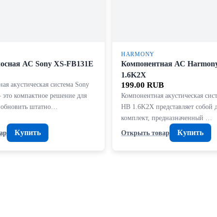
HARMONY
осная АС Sony XS-FB131E
Компонентная АС Harmon
1.6K2X
ая акустическая система Sony
199.00 RUB
это компактное решение для
Компонентная акустическая сис
т обновить штатно…
HB 1.6K2X представляет собой
комплект, предназначенный …
Купить
Купить
ар
Открыть товар