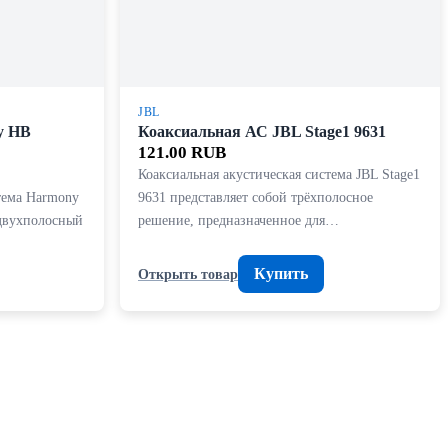
JBL
y HB
Коаксиальная АС JBL Stage1 9631
121.00 RUB
Коаксиальная акустическая система JBL Stage1
тема Harmony
9631 представляет собой трёхполосное
 двухполосный
решение, предназначенное для…
Купить
Открыть товар