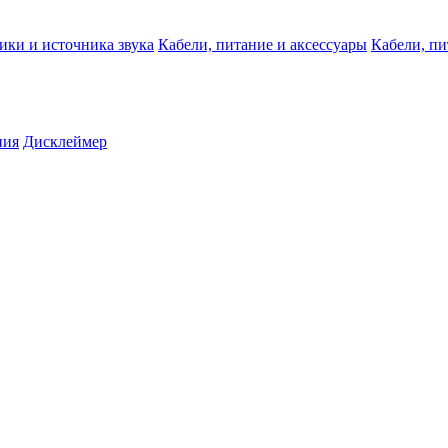
ики и источника звука
Кабели, питание и аксессуары
Кабели, пи
ния
Дисклеймер