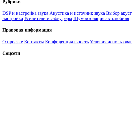
Рубрики
DSP и настройка звука
Акустика и источник звука
Выбор акуст
настройка
Усилители и сабвуферы
Шумоизоляция автомобиля
Правовая информация
О проекте
Контакты
Конфиденциальность
Условия использова
Соцсети