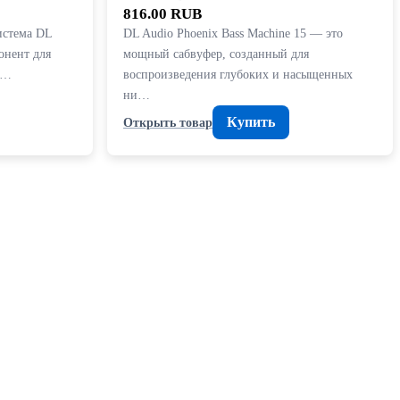
816.00 RUB
истема DL
DL Audio Phoenix Bass Machine 15 — это
онент для
мощный сабвуфер, созданный для
с…
воспроизведения глубоких и насыщенных
ни…
Купить
Открыть товар