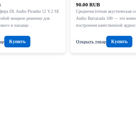
B
90.00 RUB
фера DL Audio Piranha 12 V.2 SE
Среднечастотная акустическая с
 собой мощное решение для
Audio Barracuda 100 — это комп
бокого и насыще…
построения качественной аудио
Купить
Купить
ар
Открыть товар